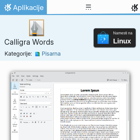
Preskoči na vsebino
Aplikacije
Domov
Namesti na
Linux
Calligra Words
Kategorije:
Pisarna