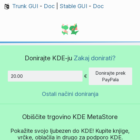
Trunk GUI
-
Doc
|
Stable GUI
-
Doc
Donirajte KDE-ju
Zakaj donirati?
Donirajte prek
€
Znesek
PayPala
Ostali načini doniranja
Obiščite trgovino KDE MetaStore
Pokažite svojo ljubezen do KDE! Kupite knjige,
vrčke, oblačila in drugo za podporo KDE.