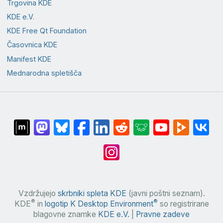
Trgovina KDE
KDE e.V.
KDE Free Qt Foundation
Časovnica KDE
Manifest KDE
Mednarodna spletišča
Vzdržujejo
skrbniki spleta KDE
(javni poštni seznam).
®
®
KDE
in
logotip K Desktop Environment
so registrirane
blagovne znamke
KDE e.V.
|
Pravne zadeve