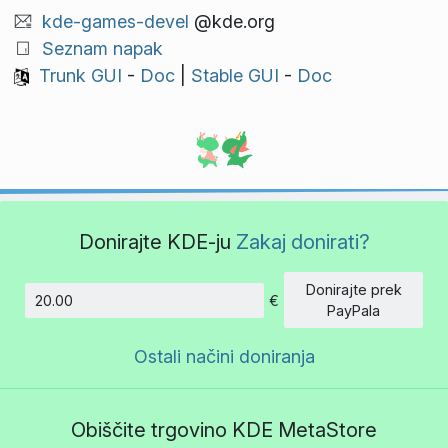
kde-games-devel
@kde.org
Seznam napak
Trunk GUI
-
Doc
|
Stable GUI
-
Doc
Donirajte KDE-ju
Zakaj donirati?
Donirajte prek
€
Znesek
PayPala
Ostali načini doniranja
Obiščite trgovino KDE MetaStore