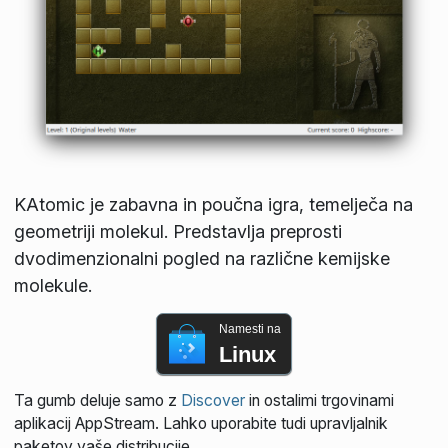
KAtomic je zabavna in poučna igra, temelječa na
geometriji molekul. Predstavlja preprosti
dvodimenzionalni pogled na različne kemijske
molekule.
Namesti na
Linux
Ta gumb deluje samo z
Discover
in ostalimi trgovinami
aplikacij AppStream. Lahko uporabite tudi upravljalnik
paketov vaše distribucije.