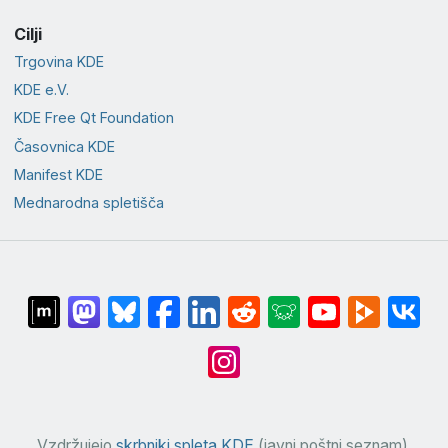
Cilji
Trgovina KDE
KDE e.V.
KDE Free Qt Foundation
Časovnica KDE
Manifest KDE
Mednarodna spletišča
Vzdržujejo
skrbniki spleta KDE
(javni poštni seznam).