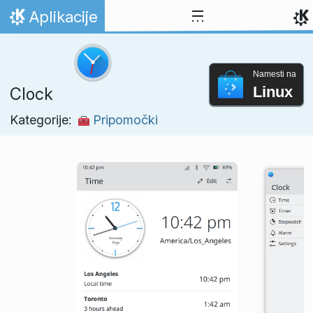
Preskoči na vsebino
Aplikacije
Domov
Namesti na
Linux
Clock
Kategorije:
Pripomočki