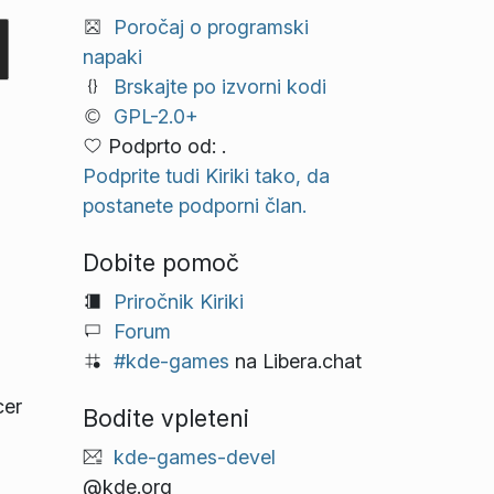
Poročaj o programski
napaki
Brskajte po izvorni kodi
GPL-2.0+
Podprto od: .
Podprite tudi Kiriki tako, da
postanete podporni član.
Dobite pomoč
Priročnik Kiriki
Forum
#kde-games
na Libera.chat
cer
Bodite vpleteni
kde-games-devel
@kde.org