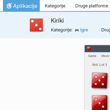
Preskoči na vsebino
Aplikacije
Kategorije
Druge platforme
Domov
Kiriki
Kategorije:
Igre
Dru