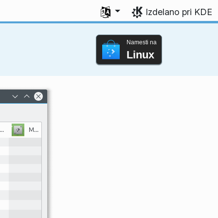
Izberite svoj jezik
Izdelano pri KDE
Namesti na
Linux