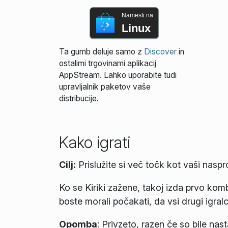
Namesti na
Linux
Ta gumb deluje samo z
Discover
in
ostalimi trgovinami aplikacij
AppStream. Lahko uporabite tudi
upravljalnik paketov vaše
distribucije.
Kako igrati
Cilj:
Prislužite si več točk kot vaši naspro
Ko se Kiriki zažene, takoj izda prvo kom
boste morali počakati, da vsi drugi igralc
Opomba
: Privzeto, razen če so bile nas