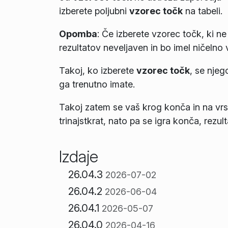
izberete poljubni
vzorec točk
na tabeli.
Opomba
:
Če izberete vzorec točk, ki n
rezultatov neveljaven in bo imel ničelno 
Takoj, ko izberete
vzorec točk
, se nje
ga trenutno imate.
Takoj zatem se vaš krog konča in na vrst
trinajstkrat, nato pa se igra konča, rezult
Izdaje
26.04.3
2026-07-02
26.04.2
2026-06-04
26.04.1
2026-05-07
26.04.0
2026-04-16