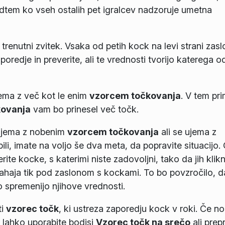
edtem ko vseh ostalih pet igralcev nadzoruje umetna
 trenutni zvitek. Vsaka od petih kock na levi strani zas
oredje in preverite, ali te vrednosti tvorijo katerega o
ema z več kot le enim
vzorcem točkovanja
. V tem pr
kovanja
vam bo prinesel več točk.
 ujema z nobenim
vzorcem točkovanja
ali se ujema z
bili, imate na voljo še dva meta, da popravite situacijo.
berite kocke, s katerimi niste zadovoljni, tako da jih klik
 nahaja tik pod zaslonom s kockami. To bo povzročilo, d
 spremenijo njihove vrednosti.
ti
vzorec točk
, ki ustreza zaporedju kock v roki. Če n
 lahko uporabite bodisi
Vzorec točk na srečo
ali prep