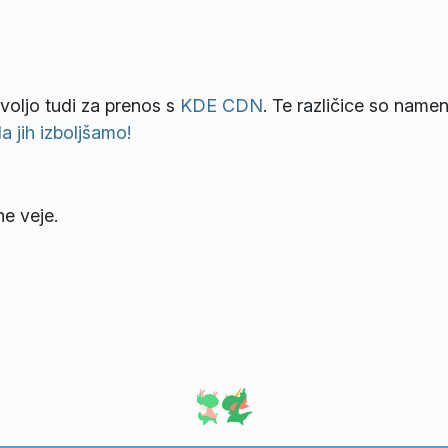
 voljo tudi za prenos s
KDE CDN
. Te različice so name
 jih izboljšamo!
ne veje.