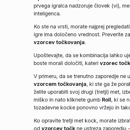
prvega igralca nadzoruje človek (vi), m
inteligenca.
Ko ste na vrsti, morate najprej pregledati
igre ima določeno vrednost. Preverite zap
vzorcev točkovanja
.
Upoštevajte, da se kombinacija lahko uj
boste morali določiti, kateri
vzorec toč
V primeru, da se trenutno zaporedje ne
vzorcem točkovanja
, ki ste ga že pora
želite uporabiti svoj drugi (tretji) met, iz
miško in nato kliknete gumb
Roll
, ki se
tozadevne kocke ponovno vržejo in tako
Ko opravite tretji met kock, morate izbra
od
vzorcev točk
ne ustreza zaporedju -