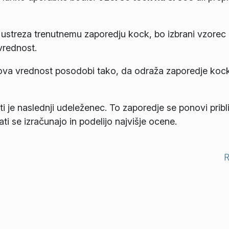
e ustreza trenutnemu zaporedju kock, bo izbrani vzorec
vrednost.
gova vrednost posodobi tako, da odraža zaporedje kock
i je naslednji udeleženec. To zaporedje se ponovi pribl
ati se izračunajo in podelijo najvišje ocene.