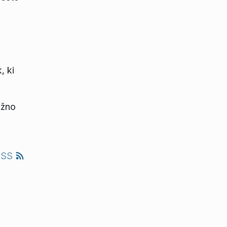
, ki
ižno
RSS