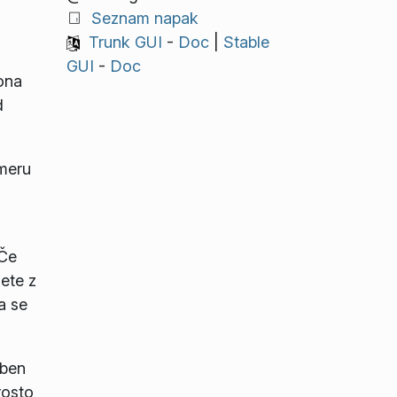
Seznam napak
Trunk GUI
-
Doc
|
Stable
GUI
-
Doc
lona
d
imeru
 Če
nete z
a se
oben
rosto