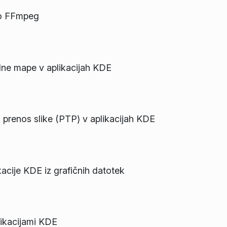
bo FFmpeg
alne mape v aplikacijah KDE
 prenos slike (PTP) v aplikacijah KDE
kacije KDE iz grafičnih datotek
likacijami KDE