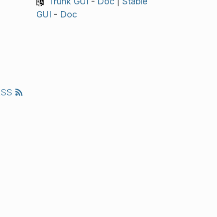
Trunk GUI
-
Doc
|
Stable
GUI
-
Doc
RSS