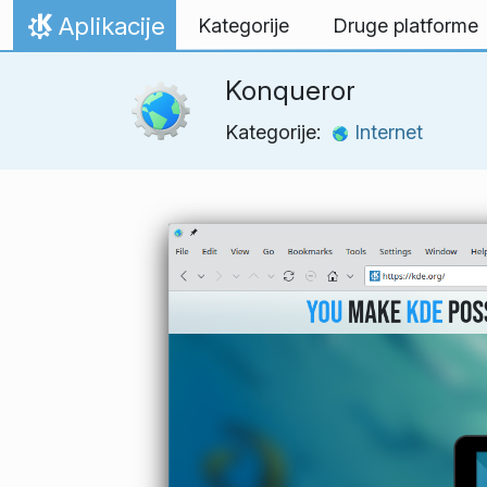
Preskoči na vsebino
Aplikacije
Kategorije
Druge platforme
Domov
Konqueror
Kategorije:
Internet