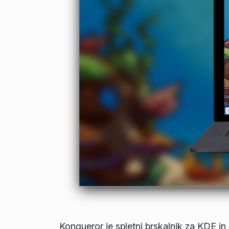
Konqueror je spletni brskalnik za KDE in 