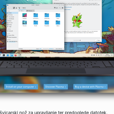
švicarski nož za upravljanje ter predoglede datotek.