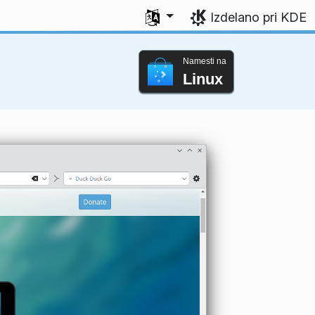
Izberite svoj jezik
Izdelano pri KDE
Namesti na
Linux