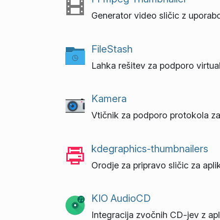
Generator video sličic z upora
FileStash
Lahka rešitev za podporo virtu
Kamera
Vtičnik za podporo protokola za
kdegraphics-thumbnailers
Orodje za pripravo sličic za apli
KIO AudioCD
Integracija zvočnih CD-jev z ap