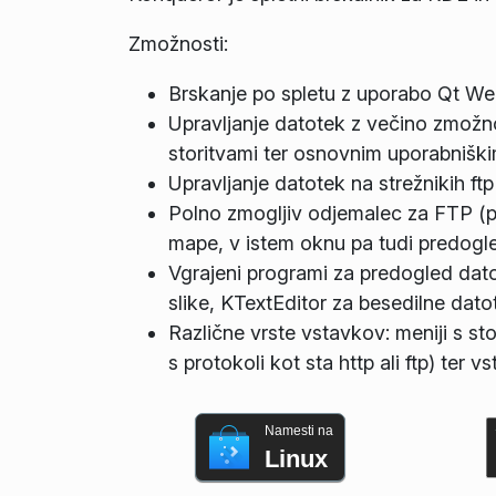
Zmožnosti:
Brskanje po spletu z uporabo Qt W
Upravljanje datotek z večino zmožno
storitvami ter osnovnim uporabniš
Upravljanje datotek na strežnikih ftp 
Polno zmogljiv odjemalec za FTP (po
mape, v istem oknu pa tudi predogl
Vgrajeni programi za predogled dato
slike, KTextEditor za besedilne dato
Različne vrste vstavkov: meniji s st
s protokoli kot sta http ali ftp) ter v
Namesti na
Linux