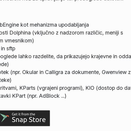
ebEngine kot mehanizma upodabljanja
sti Dolphina (vključno z nadzorom različic, meniji s
kim vmesnikom)
in sftp
glede lahko razdelite, da prikazujejo krajevne in odda
ede)
tek (npr. Okular in Calligra za dokumente, Gwenview 
teke)
oritvami, KParts (vgrajeni programi), KIO (dostop do da
stavki KPart (npr. AdBlock ...)