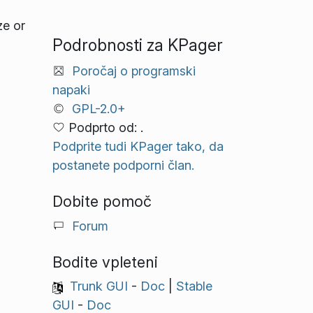
ze or
Podrobnosti za KPager
Poročaj o programski
napaki
GPL-2.0+
Podprto od: .
Podprite tudi KPager tako, da
postanete podporni član.
Dobite pomoč
Forum
Bodite vpleteni
Trunk GUI
-
Doc
|
Stable
GUI
-
Doc