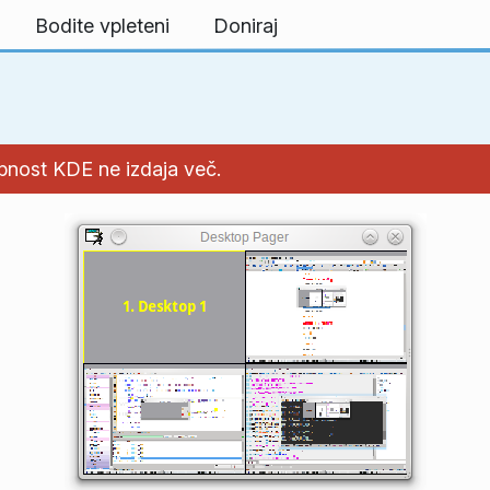
Bodite vpleteni
Doniraj
upnost KDE ne izdaja več.