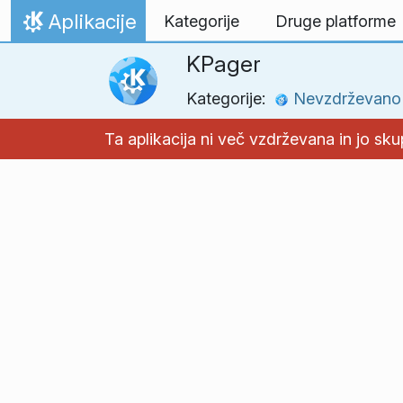
Preskoči na vsebino
Aplikacije
Kategorije
Druge platforme
Domov
KPager
Kategorije:
Nevzdrževano
Ta aplikacija ni več vzdrževana in jo sk