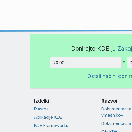
Donirajte KDE-ju
Zakaj
€
D
Znesek
Ostali načini donir
Izdelki
Razvoj
Plasma
Dokumentacija
vmesnikov
Aplikacije KDE
Dokumentacija
KDE Frameworks
Cilji KDE