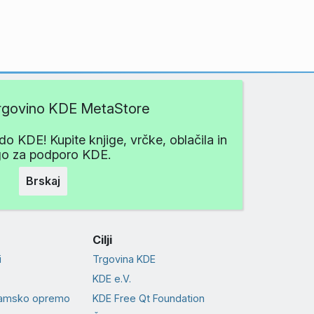
trgovino KDE MetaStore
do KDE! Kupite knjige, vrčke, oblačila in
go za podporo KDE.
Brskaj
Cilji
i
Trgovina KDE
KDE e.V.
ramsko opremo
KDE Free Qt Foundation