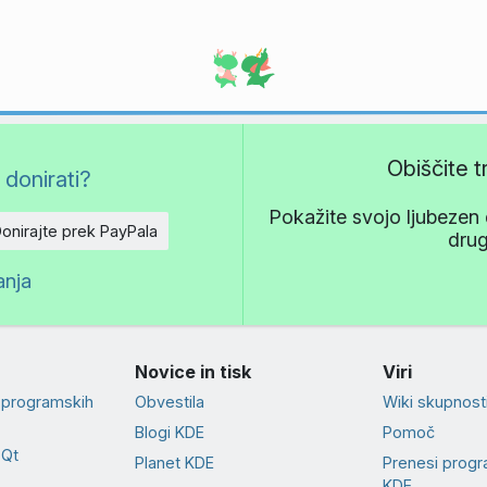
Obiščite 
 donirati?
Pokažite svojo ljubezen 
onirajte prek PayPala
dru
anja
Novice in tisk
Viri
 programskih
Obvestila
Wiki skupnost
Blogi KDE
Pomoč
 Qt
Planet KDE
Prenesi prog
KDE