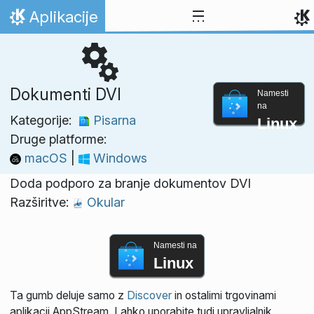
Preskoči na vsebino
Aplikacije
Domov
Dokumenti DVI
Namesti
na
Kategorije:
Pisarna
Linux
Druge platforme:
macOS
|
Windows
Doda podporo za branje dokumentov DVI
Razširitve:
Okular
Namesti na
Linux
Ta gumb deluje samo z
Discover
in ostalimi trgovinami
aplikacij AppStream. Lahko uporabite tudi upravljalnik