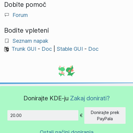
Dobite pomoč
Forum
Bodite vpleteni
Seznam napak
Trunk GUI
-
Doc
|
Stable GUI
-
Doc
Donirajte KDE-ju
Zakaj donirati?
Donirajte prek
€
Znesek
PayPala
Ostali načini doniranja