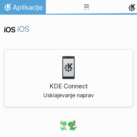
Preskoči na vsebino
Aplikacije
Domov
iOS
KDE Connect
Usklajevanje naprav