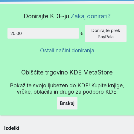
Donirajte KDE-ju
Zakaj donirati?
Donirajte prek
€
Znesek
PayPala
Ostali načini doniranja
Obiščite trgovino KDE MetaStore
Pokažite svojo ljubezen do KDE! Kupite knjige,
vrčke, oblačila in drugo za podporo KDE.
Brskaj
Izdelki