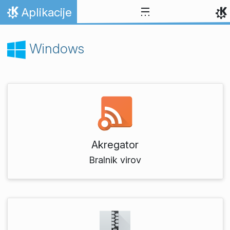
Preskoči na vsebino
Aplikacije
Domov
Windows
Akregator
Bralnik virov