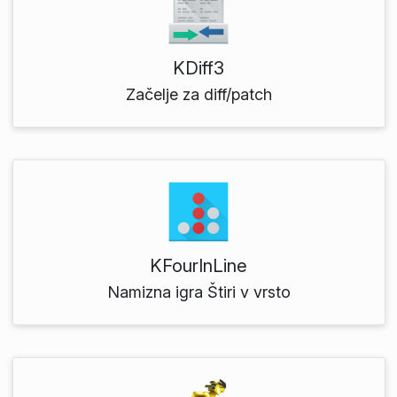
KDiff3
Začelje za diff/patch
KFourInLine
Namizna igra Štiri v vrsto