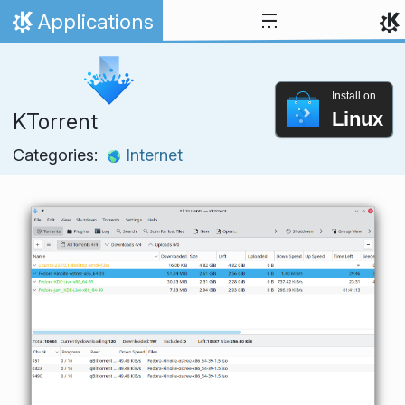
Skip to content
Applications
Home
Install on
Linux
KTorrent
Categories:
Internet