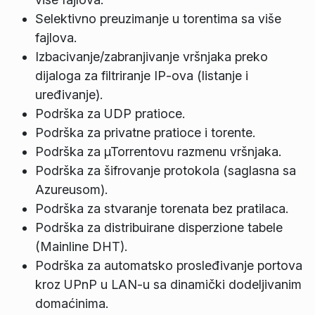
Selektivno preuzimanje u torentima sa više
fajlova.
Izbacivanje/zabranjivanje vršnjaka preko
dijaloga za filtriranje IP‑ova (listanje i
uređivanje).
Podrška za UDP pratioce.
Podrška za privatne pratioce i torente.
Podrška za µTorrentovu razmenu vršnjaka.
Podrška za šifrovanje protokola (saglasna sa
Azureusom).
Podrška za stvaranje torenata bez pratilaca.
Podrška za distribuirane disperzione tabele
(Mainline DHT).
Podrška za automatsko prosleđivanje portova
kroz UPnP u LAN‑u sa dinamički dodeljivanim
domaćinima.