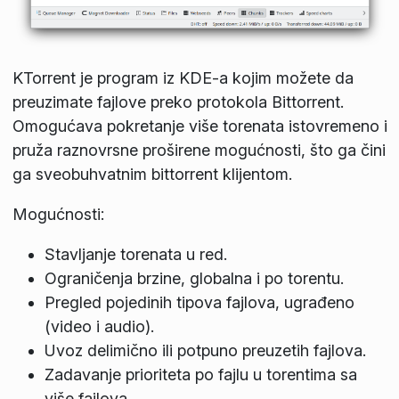
KTorrent je program iz KDE‑a kojim možete da
preuzimate fajlove preko protokola Bittorrent.
Omogućava pokretanje više torenata istovremeno i
pruža raznovrsne proširene mogućnosti, što ga čini
ga sveobuhvatnim bittorrent klijentom.
Mogućnosti:
Stavljanje torenata u red.
Ograničenja brzine, globalna i po torentu.
Pregled pojedinih tipova fajlova, ugrađeno
(video i audio).
Uvoz delimično ili potpuno preuzetih fajlova.
Zadavanje prioriteta po fajlu u torentima sa
više fajlova.