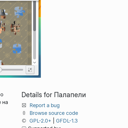
Details for Палапели
но
е на
Report a bug
Browse source code
GPL-2.0+
|
GFDL-1.3