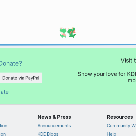
Visit
Donate?
Show your love for KDE
Donate via PayPal
mor
nate
News & Press
Resources
tion
Announcements
Community Wi
ion
KDE Blogs
Help