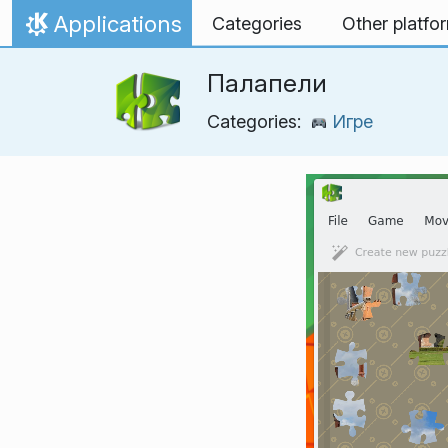
Skip to content
Applications
Categories
Other platfo
Home
Палапели
Categories:
Игре