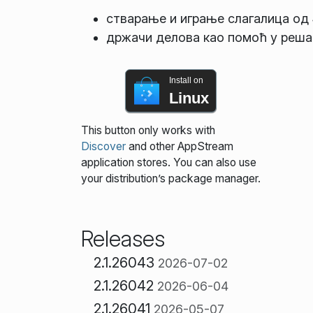
стварање и играње слагалица од 
држачи делова као помоћ у реша
Install on
Linux
This button only works with
Discover
and other AppStream
application stores. You can also use
your distribution’s package manager.
Releases
2.1.26043
2026-07-02
2.1.26042
2026-06-04
2.1.26041
2026-05-07