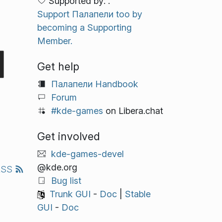
Supported by: .
Support Палапели too by
becoming a Supporting
Member.
Get help
Палапели Handbook
Forum
#kde-games
on Libera.chat
Get involved
kde-games-devel
@kde.org
RSS
Bug list
Trunk GUI
-
Doc
|
Stable
GUI
-
Doc