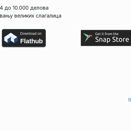
4 до 10.000 делова
вању великих слагалица
Download on
Flathub