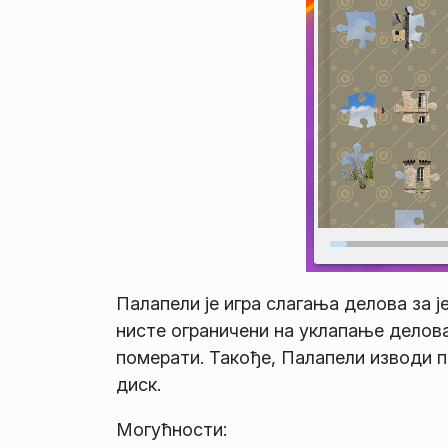
Палапели је игра слагања делова за је
нисте ограничени на уклапање делов
померати. Такође, Палапели изводи пр
диск.
Могућности: