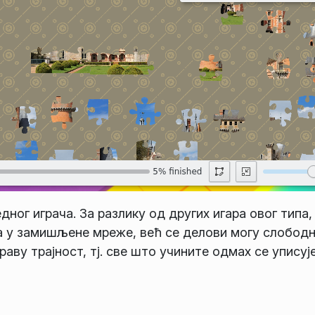
дног играча. За разлику од других игара овог типа,
а у замишљене мреже, већ се делови могу слобод
аву трајност, тј. све што учините одмах се уписуј