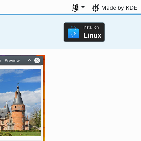
Select your language
Made by KDE
Install on
Linux