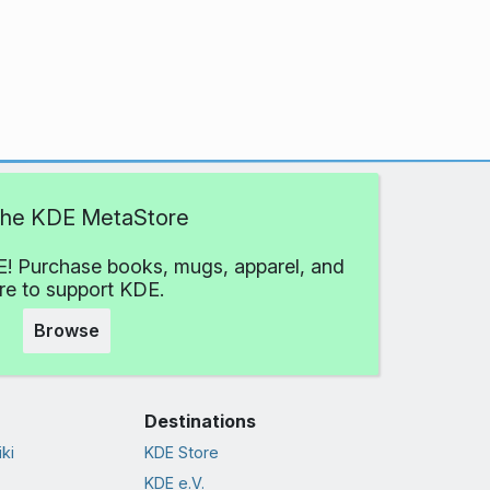
 the KDE MetaStore
! Purchase books, mugs, apparel, and
e to support KDE.
Browse
Destinations
ki
KDE Store
KDE e.V.