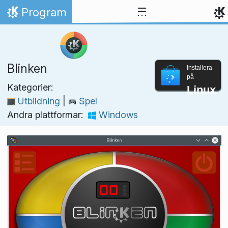
Gå till innehåll
Program
Hem
Blinken
Installera
på
Kategorier:
Linux
Utbildning
|
Spel
Andra plattformar:
Windows