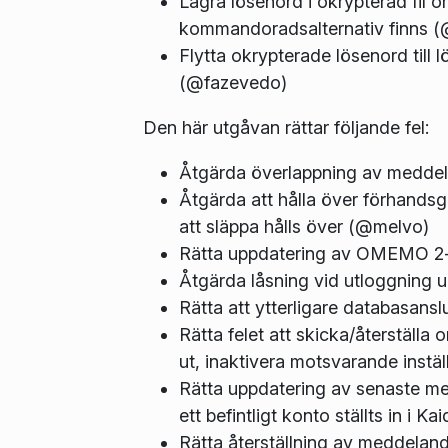
Lagra lösenord i okrypterad fil o
kommandoradsalternativ finns 
Flytta okrypterade lösenord till 
(@fazevedo)
Den här utgåvan rättar följande fel:
Åtgärda överlappning av meddel
Åtgärda att hålla över förhand
att släppa hålls över (@melvo)
Rätta uppdatering av OMEMO 2-n
Åtgärda låsning vid utloggning u
Rätta att ytterligare databasans
Rätta felet att skicka/återställa 
ut, inaktivera motsvarande instä
Rätta uppdatering av senaste me
ett befintligt konto ställts in i 
Rätta återställning av meddelan