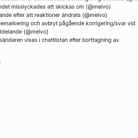
andet misslyckades att skickas om (@melvo)
lande efter att reaktioner ändrats (@melvo)
demarkering och avbryt pågående korrigering/svar vid
ddelande (@melvo)
ndaren visas i chattlistan efter borttagning av
8