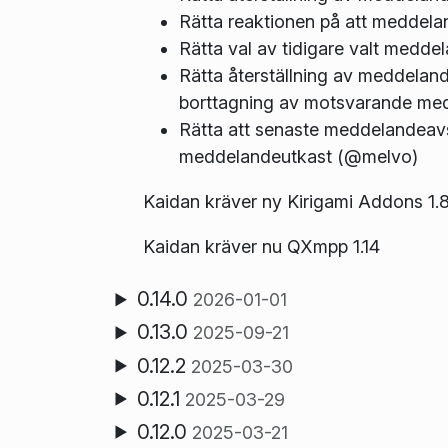
Rätta reaktionen på att meddel
Rätta val av tidigare valt medde
Rätta återställning av meddelan
borttagning av motsvarande me
Rätta att senaste meddelandeavsä
meddelandeutkast (@melvo)
Kaidan kräver ny Kirigami Addons 1.
Kaidan kräver nu QXmpp 1.14
0.14.0
2026-01-01
0.13.0
2025-09-21
0.12.2
2025-03-30
0.12.1
2025-03-29
0.12.0
2025-03-21