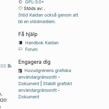
GPL-3.0+
Stöds av: .
Stöd Kaidan också genom att
bli en stödmedlem.
Få hjälp
Handbok Kaidan
Forum
Engagera dig
RSS
Huvudgrenens grafiska
användargränssnitt
-
Dokument
|
Stabilt grafiskt
användargränssnitt
-
s,
Dokument
320:
)