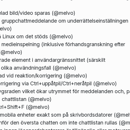
elad bild/video sparas (@melvo)
t gruppchattmeddelande om underrättelseinställningen 
elvo)
 på Linux om det stöds (@melvo)
 medieinspelning (inklusive förhandsgranskning efter
) (@melvo)
rade element i användargränssnittet (särskilt
 olika användningsfall (@melvo)
d vid reaktion/korrigering (@melvo)
orrigering via Ctrl+uppåtpil/Ctrl+neråtpil (@melvo)
ygsraden vilket ökar utrymmet för meddelanden och, p
i chattlistan (@melvo)
trl+Shift+F (@melvo)
 mobila enheter exakt som på skrivbordsdatorer (@mel
nför den översta chatten om inte chattlistan rullas (@