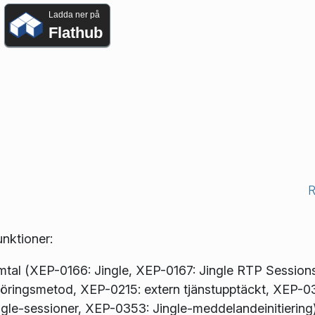
Ladda ner på
Flathub
unktioner:
amtal (XEP-0166: Jingle, XEP-0167: Jingle RTP Session
öringsmetod, XEP-0215: extern tjänstupptäckt, XEP-0
le-sessioner, XEP-0353: Jingle-meddelandeinitiering