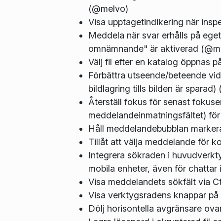
(@melvo)
Visa upptagetindikering när insp
Meddela när svar erhålls på ege
omnämnande" är aktiverad (@m
Välj fil efter en katalog öppnas
Förbättra utseende/beteende vid
bildlagring tills bilden är sparad
Återställ fokus för senast fokuse
meddelandeinmatningsfältet) för
Håll meddelandebubblan markera
Tillåt att välja meddelande för k
Integrera sökraden i huvudverkt
mobila enheter, även för chattar 
Visa meddelandets sökfält via C
Visa verktygsradens knappar på
Dölj horisontella avgränsare ova