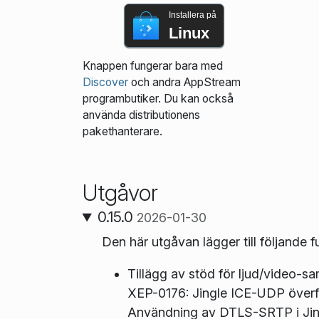
Installera på
Linux
Knappen fungerar bara med
Discover
och andra AppStream
programbutiker. Du kan också
använda distributionens
pakethanterare.
Utgåvor
0.15.0
2026-01-30
Den här utgåvan lägger till följande f
Tillägg av stöd för ljud/video-s
XEP-0176: Jingle ICE-UDP överf
Användning av DTLS-SRTP i Jing