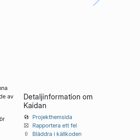
pna
Detaljinformation om
nde av
Kaidan
Projekthemsida
ör
Rapportera ett fel
Bläddra i källkoden