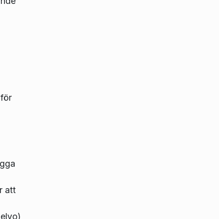
ande
för
ogga
 att
elvo)