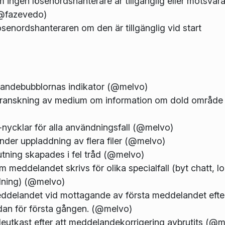
m ingen lösenordshanterare är tillgänglig eller motsvar
(@fazevedo)
lösenordshanteraren om den är tillgänglig vid start
andebubblornas indikator (@melvo)
sgranskning av medium om information om dold område 
ycklar för alla användningsfall (@melvo)
nder uppladdning av flera filer (@melvo)
lutning skapades i fel tråd (@melvo)
om meddelandet skrivs för olika specialfall (byt chatt, l
llning) (@melvo)
ddelandet vid mottagande av första meddelandet efter
Kaidan för första gången. (@melvo)
deutkast efter att meddelandekorrigering avbrutits (@m