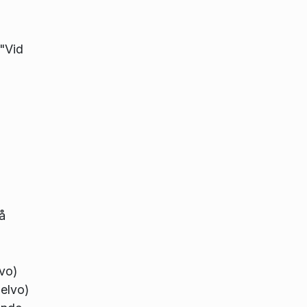
"Vid
å
vo)
melvo)