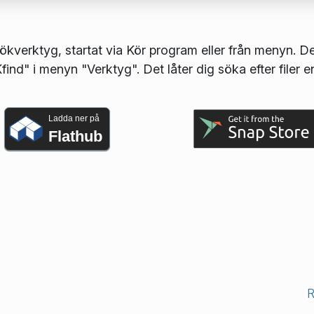
kverktyg, startat via Kör program eller från menyn. De
nd" i menyn "Verktyg". Det låter dig söka efter filer en
Ladda ner på
Flathub