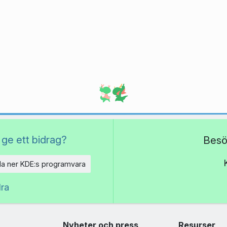
 ge ett bidrag?
Besö
a ner KDE:s programvara
dra
Nyheter och press
Resurser