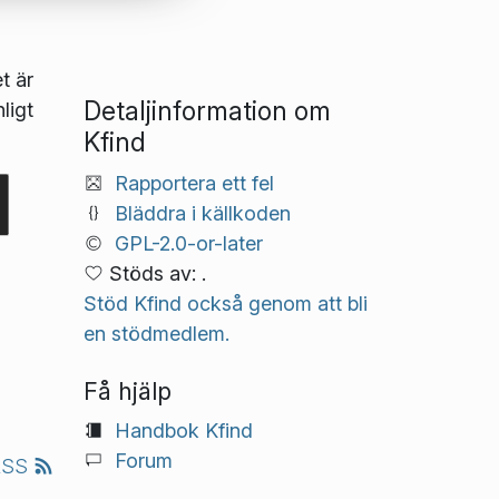
t är
Detaljinformation om
ligt
Kfind
Rapportera ett fel
Bläddra i källkoden
GPL-2.0-or-later
Stöds av: .
Stöd Kfind också genom att bli
en stödmedlem.
Få hjälp
Handbok Kfind
Forum
RSS