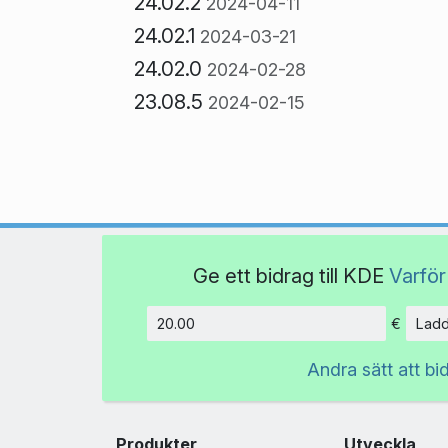
24.02.2
2024-04-11
24.02.1
2024-03-21
24.02.0
2024-02-28
23.08.5
2024-02-15
Ge ett bidrag till KDE
Varför
€
Ladd
Belopp
Andra sätt att bi
Produkter
Utveckla