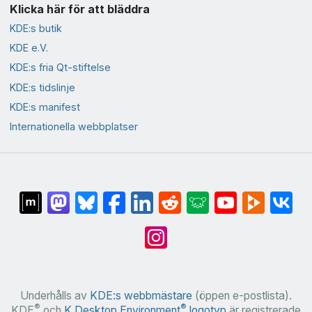
Klicka här för att bläddra
KDE:s butik
KDE e.V.
KDE:s fria Qt-stiftelse
KDE:s tidslinje
KDE:s manifest
Internationella webbplatser
Underhålls av
KDE:s webbmästare
(öppen e-postlista).
®
®
KDE
och
K Desktop Environment
logotyp
är registrerade