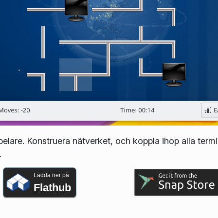
elare. Konstruera nätverket, och koppla ihop alla termi
.
Ladda ner på
Flathub