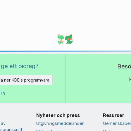
 ge ett bidrag?
Besö
a ner KDE:s programvara
dra
Nyheter och press
Resurser
 av
Utgivningsmeddelanden
Gemenskapen
sgränssnitt