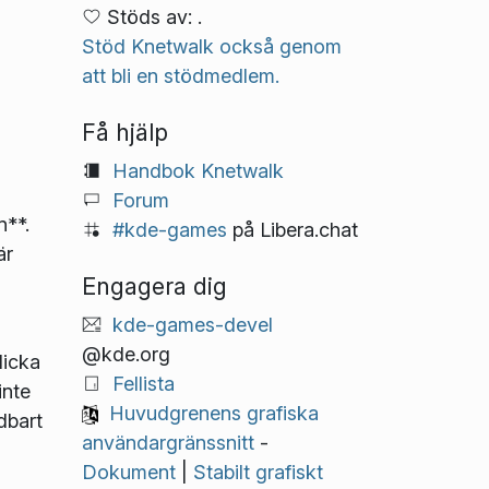
Stöds av: .
Stöd Knetwalk också genom
att bli en stödmedlem.
Få hjälp
Handbok Knetwalk
Forum
n**.
#kde-games
på Libera.chat
är
Engagera dig
kde-games-devel
@kde.org
licka
Fellista
inte
Huvudgrenens grafiska
dbart
användargränssnitt
-
Dokument
|
Stabilt grafiskt