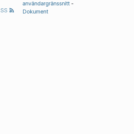
användargränssnitt
-
RSS
Dokument