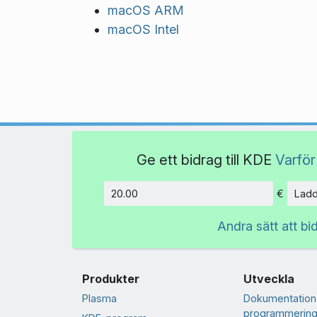
macOS ARM
macOS Intel
Ge ett bidrag till KDE
Varför
€
Ladd
Belopp
Andra sätt att bi
Produkter
Utveckla
Plasma
Dokumentation
programmering