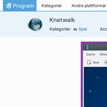
Gå till innehåll
Program
Kategorier
Andra plattformar
Hem
Knetwalk
Kategorier:
Spel
And