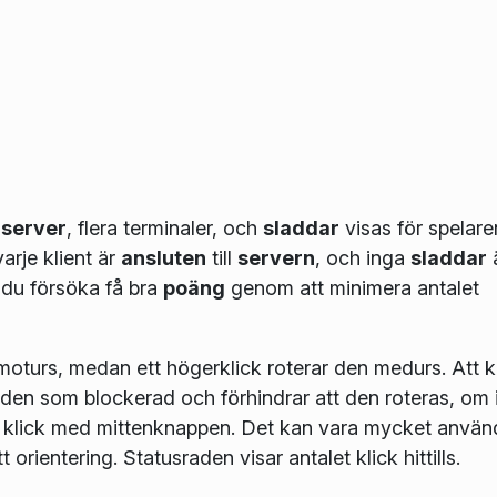
n
server
, flera terminaler, och
sladdar
visas för spelare
varje klient är
ansluten
till
servern
, och inga
sladdar
du försöka få bra
poäng
genom att minimera antalet
 moturs, medan ett högerklick roterar den medurs. Att k
en som blockerad och förhindrar att den roteras, om 
tt klick med mittenknappen. Det kan vara mycket använ
orientering. Statusraden visar antalet klick hittills.