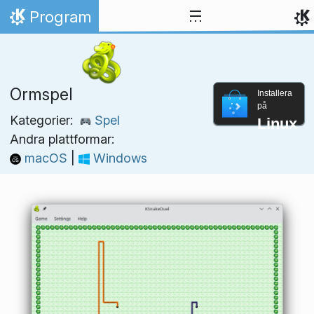
Gå till innehåll
Program
Hem
Ormspel
Installera
på
Kategorier:
Spel
Linux
Andra plattformar:
macOS
|
Windows