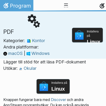
Gå till innehåll
Program
Hem
PDF
Installera
på
Kategorier:
Kontor
Linux
Andra plattformar:
macOS
|
Windows
Lägger till stöd för att läsa PDF-dokument
Utökar:
Okular
Installera på
Linux
Knappen fungerar bara med
Discover
och andra
AppStream programbutiker. Du kan också använda