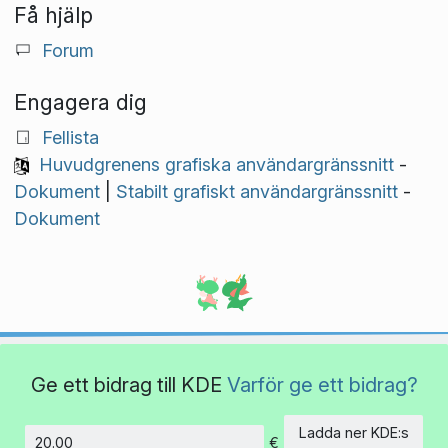
Få hjälp
Forum
Engagera dig
Fellista
Huvudgrenens grafiska användargränssnitt
-
Dokument
|
Stabilt grafiskt användargränssnitt
-
Dokument
Ge ett bidrag till KDE
Varför ge ett bidrag?
Ladda ner KDE:s
€