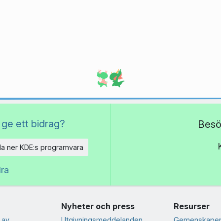
 ge ett bidrag?
Besö
a ner KDE:s programvara
dra
Nyheter och press
Resurser
 av
Utgivningsmeddelanden
Gemenskapen