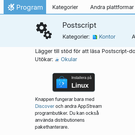
Gå till innehåll
Program
Kategorier
Andra plattformar
Hem
Postscript
Kategorier:
Kontor
A
Lägger till stöd för att läsa Postscript-
Utökar:
Okular
Installera på
Linux
Knappen fungerar bara med
Discover
och andra AppStream
programbutiker. Du kan också
använda distributionens
pakethanterare.