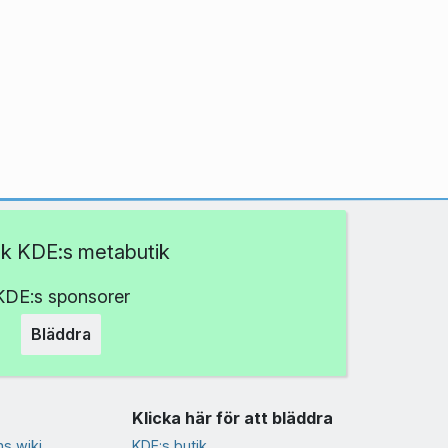
k KDE:s metabutik
KDE:s sponsorer
Bläddra
Klicka här för att bläddra
s wiki
KDE:s butik