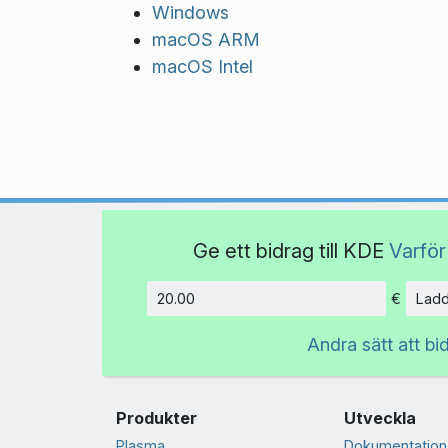
Windows
macOS ARM
macOS Intel
Ge ett bidrag till KDE
Varför
€
Ladd
Belopp
Andra sätt att bi
Produkter
Utveckla
Plasma
Dokumentation