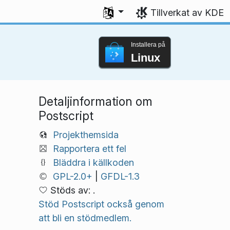
Välj ditt språk
Tillverkat av KDE
Installera på
Linux
Detaljinformation om
Postscript
Projekthemsida
Rapportera ett fel
Bläddra i källkoden
GPL-2.0+
|
GFDL-1.3
Stöds av: .
Stöd Postscript också genom
att bli en stödmedlem.