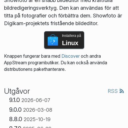
Showfoto är en snabb bildeditor med kraftfulla
bildredigeringsverktyg. Den kan användas för att
titta på fotografier och förbättra dem. Showfoto är
Digikam-projektets fristående bildeditor.
Installera på
Linux
Knappen fungerar bara med
Discover
och andra
AppStream programbutiker. Du kan också använda
distributionens pakethanterare.
Utgåvor
RSS
9.1.0
2026-06-07
9.0.0
2026-03-08
8.8.0
2025-10-19