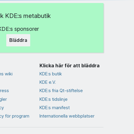
k KDE:s metabutik
KDE:s sponsorer
Bläddra
Klicka här för att bläddra
s wiki
KDE:s butik
KDE e.V.
ress
KDE:s fria Qt-stiftelse
gler
KDE:s tidslinje
cy
KDE:s manifest
icy för program
Internationella webbplatser