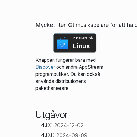
Mycket liten Qt musikspelare för att ha di
Installera på
Linux
Knappen fungerar bara med
Discover
och andra AppStream
programbutiker. Du kan också
använda distributionens
pakethanterare.
Utgåvor
4.0.1
2024-12-02
4.0.0
2024-09-09