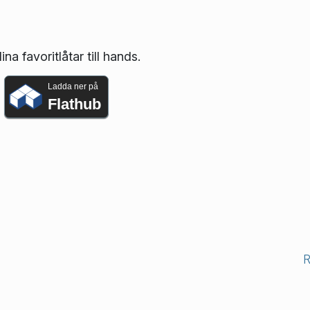
na favoritlåtar till hands.
Ladda ner på
Flathub