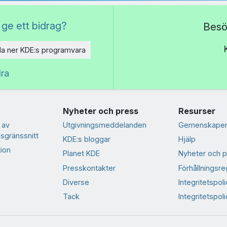
 ge ett bidrag?
Besö
a ner KDE:s programvara
dra
Nyheter och press
Resurser
 av
Utgivningsmeddelanden
Gemenskapen
sgränssnitt
KDE:s bloggar
Hjälp
ion
Planet KDE
Nyheter och p
Presskontakter
Förhållningsre
Diverse
Integritetspoli
Tack
Integritetspol