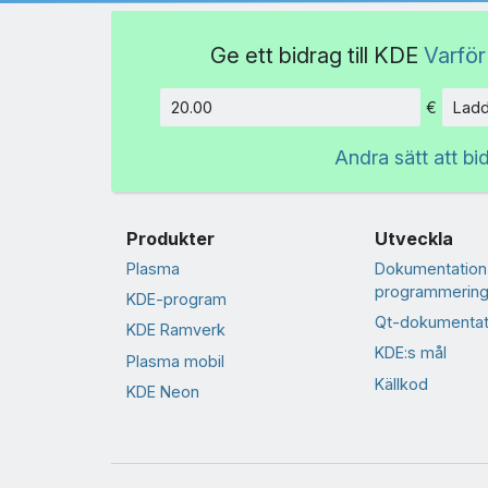
Ge ett bidrag till KDE
Varför
€
Ladd
Belopp
Andra sätt att bi
Produkter
Utveckla
Plasma
Dokumentation
programmering
KDE-program
Qt-dokumentat
KDE Ramverk
KDE:s mål
Plasma mobil
Källkod
KDE Neon