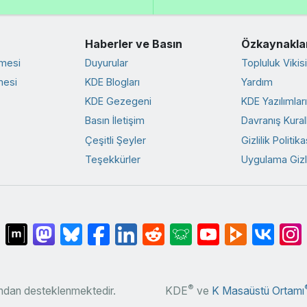
Haberler ve Basın
Özkaynakla
rmesi
Duyurular
Topluluk Vikisi
mesi
KDE Blogları
Yardım
KDE Gezegeni
KDE Yazılımlar
Basın İletişim
Davranış Kurall
Çeşitli Şeyler
Gizlilik Politika
Teşekkürler
Uygulama Gizlil
®
fından desteklenmektedir.
KDE
ve
K Masaüstü Ortamı