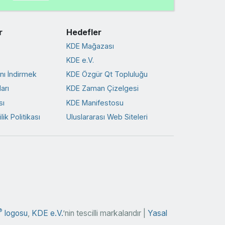
r
Hedefler
KDE Mağazası
KDE e.V.
ını İndirmek
KDE Özgür Qt Topluluğu
arı
KDE Zaman Çizelgesi
sı
KDE Manifestosu
ik Politikası
Uluslararası Web Siteleri
®
logosu
,
KDE e.V.
’nin tescilli markalarıdır |
Yasal