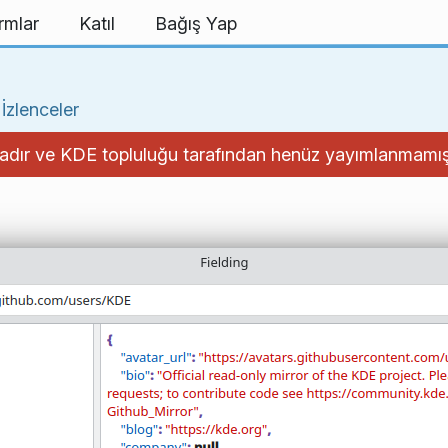
rmlar
Katıl
Bağış Yap
İzlenceler
adır ve KDE topluluğu tarafından henüz yayımlanmamışt