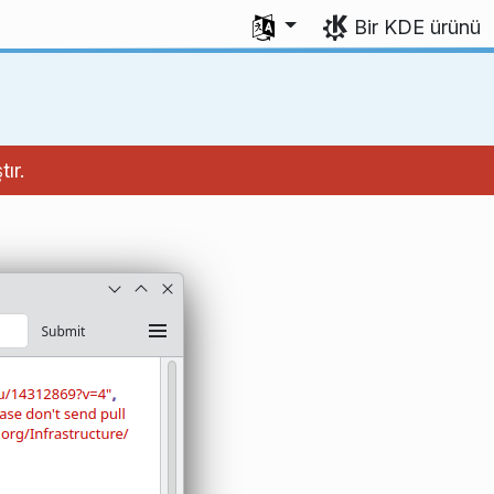
Dili seç
Bir KDE ürünü
ır.