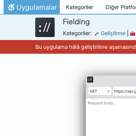
İçeriğe atla
Uygulamalar
Kategoriler
Diğer Platfo
Ana Sayfa
Fielding
Kategoriler:
Geliştirme
|
Bu uygulama hâlâ geliştirilme aşamasınd