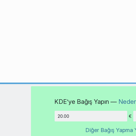
KDE’ye Bağış Yapın —
Neden
€
Tutar
Diğer Bağış Yapma Y