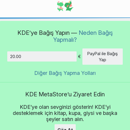
KDE’ye Bağış Yapın —
Neden Bağış
Yapmalı?
PayPal ile Bağış
€
Tutar
Yap
Diğer Bağış Yapma Yolları
KDE MetaStore’u Ziyaret Edin
KDE’ye olan sevginizi gösterin! KDE’yi
desteklemek için kitap, kupa, giysi ve başka
şeyler satın alın.