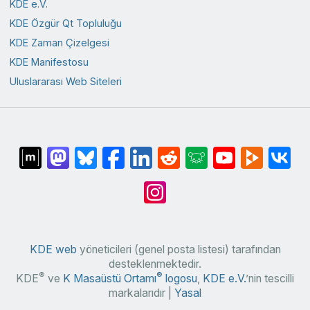
KDE e.V.
KDE Özgür Qt Topluluğu
KDE Zaman Çizelgesi
KDE Manifestosu
Uluslararası Web Siteleri
KDE web
yöneticileri (genel posta listesi) tarafından
desteklenmektedir.
®
®
KDE
ve
K Masaüstü Ortamı
logosu
,
KDE e.V.
’nin tescilli
markalarıdır |
Yasal