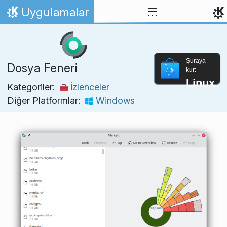
İçeriğe atla
Uygulamalar
Ana Sayfa
Şuraya
Dosya Feneri
kur:
Linux
Kategoriler:
İzlenceler
Diğer Platformlar:
Windows