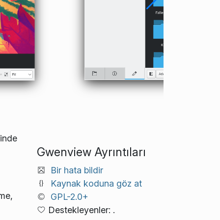
çinde
Gwenview Ayrıntıları
Bir hata bildir
Kaynak koduna göz at
me,
GPL-2.0+
Destekleyenler: .