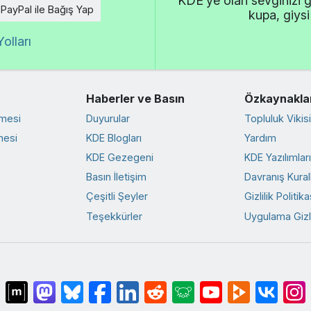
KDE’ye olan sevginizi g
PayPal ile Bağış Yap
kupa, giysi
olları
Haberler ve Basın
Özkaynakla
rmesi
Duyurular
Topluluk Vikisi
mesi
KDE Blogları
Yardım
KDE Gezegeni
KDE Yazılımlar
Basın İletişim
Davranış Kurall
Çeşitli Şeyler
Gizlilik Politika
Teşekkürler
Uygulama Gizlil