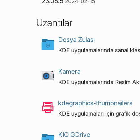
23.08.5
2024-02-15
Uzantılar
Dosya Zulası
KDE uygulamalarında sanal klasö
Kamera
KDE uygulamalarında Resim Akta
kdegraphics-thumbnailers
KDE uygulamaları için grafik dos
KIO GDrive