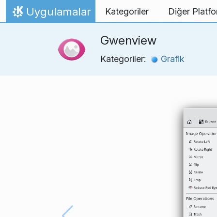
İçeriğe atla
Uygulamalar
Kategoriler
Diğer Platfo
Ana Sayfa
Gwenview
Kategoriler:
Grafik