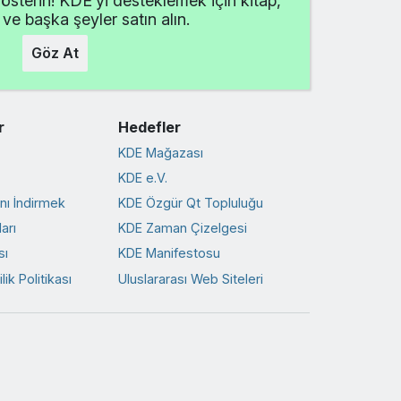
österin! KDE’yi desteklemek için kitap,
 ve başka şeyler satın alın.
Göz At
r
Hedefler
KDE Mağazası
KDE e.V.
ını İndirmek
KDE Özgür Qt Topluluğu
arı
KDE Zaman Çizelgesi
sı
KDE Manifestosu
ik Politikası
Uluslararası Web Siteleri