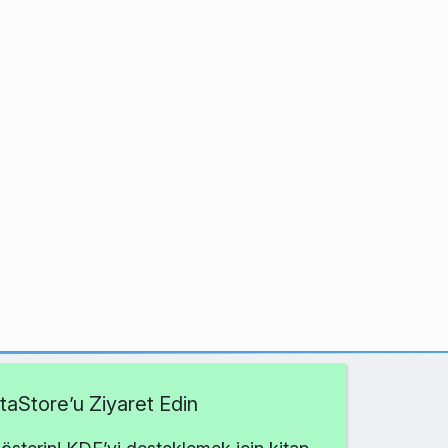
aStore’u Ziyaret Edin