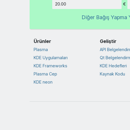
€
Tutar
Diğer Bağış Yapma Y
Ürünler
Geliştir
Plasma
API Belgelendi
KDE Uygulamaları
Qt Belgelendir
KDE Frameworks
KDE Hedefleri
Plasma Cep
Kaynak Kodu
KDE neon