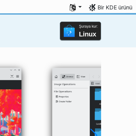
Dili seç
Bir KDE ürünü
Şuraya kur:
Linux