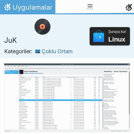
İçeriğe atla
Uygulamalar
Ana Sayfa
Şuraya kur:
Linux
JuK
Kategoriler:
Çoklu Ortam