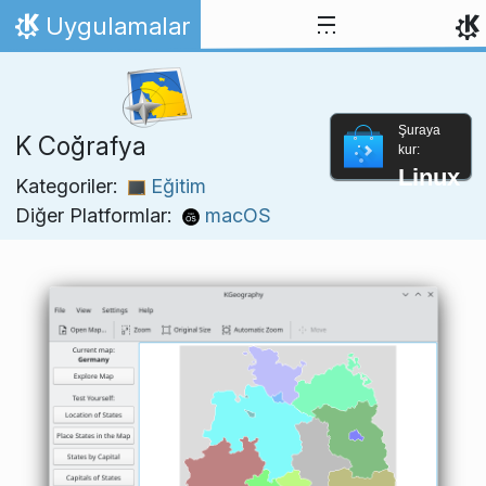
İçeriğe atla
Uygulamalar
Ana Sayfa
Şuraya
K Coğrafya
kur:
Linux
Kategoriler:
Eğitim
Diğer Platformlar:
macOS