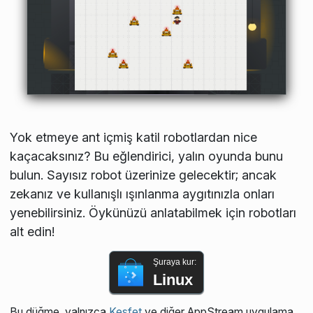
Yok etmeye ant içmiş katil robotlardan nice
kaçacaksınız? Bu eğlendirici, yalın oyunda bunu
bulun. Sayısız robot üzerinize gelecektir; ancak
zekanız ve kullanışlı ışınlanma aygıtınızla onları
yenebilirsiniz. Öykünüzü anlatabilmek için robotları
alt edin!
Şuraya kur:
Linux
Bu düğme, yalnızca
Keşfet
ve diğer AppStream uygulama