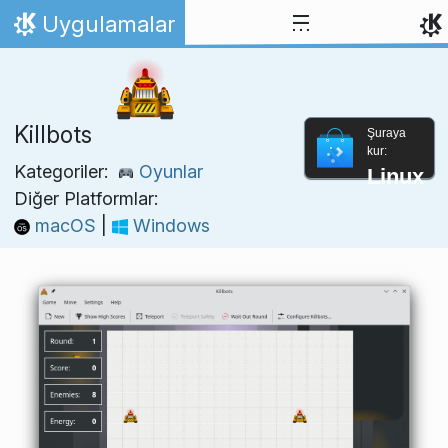
İçeriğe atla
Uygulamalar
Ana Sayfa
Killbots
Şuraya
kur:
Kategoriler:
Oyunlar
Linux
Diğer Platformlar:
macOS
|
Windows