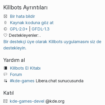
Killbots Ayrıntıları
Bir hata bildir
Kaynak koduna göz at
GPL-2.0+
|
GFDL-1.3
Destekleyenler: .
Bir destekçi üye olarak Killbots uygulamasını siz de
destekleyin.
Yardım al
Killbots El Kitabı
Forum
#kde-games
Libera.chat sunucusunda
Katıl
kde-games-devel
@kde.org