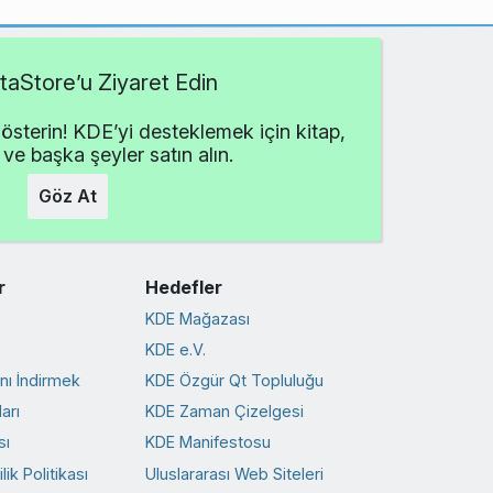
aStore’u Ziyaret Edin
österin! KDE’yi desteklemek için kitap,
 ve başka şeyler satın alın.
Göz At
r
Hedefler
KDE Mağazası
KDE e.V.
ını İndirmek
KDE Özgür Qt Topluluğu
arı
KDE Zaman Çizelgesi
sı
KDE Manifestosu
ik Politikası
Uluslararası Web Siteleri