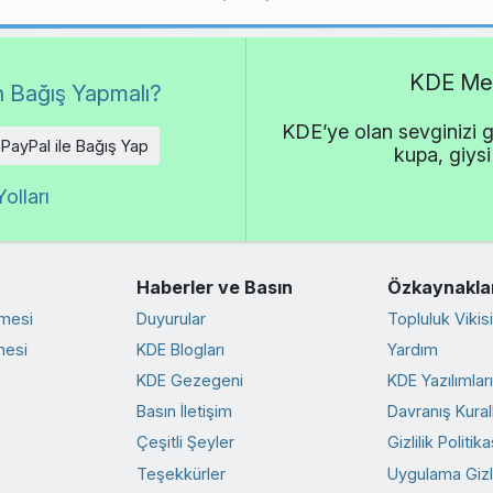
KDE Met
 Bağış Yapmalı?
KDE’ye olan sevginizi g
PayPal ile Bağış Yap
kupa, giysi
olları
Haberler ve Basın
Özkaynakla
rmesi
Duyurular
Topluluk Vikisi
mesi
KDE Blogları
Yardım
KDE Gezegeni
KDE Yazılımlar
Basın İletişim
Davranış Kurall
Çeşitli Şeyler
Gizlilik Politika
Teşekkürler
Uygulama Gizlil