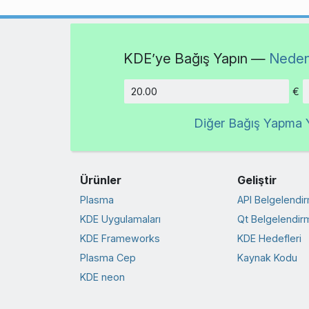
KDE’ye Bağış Yapın —
Neden
€
Tutar
Diğer Bağış Yapma Y
Ürünler
Geliştir
Plasma
API Belgelendi
KDE Uygulamaları
Qt Belgelendir
KDE Frameworks
KDE Hedefleri
Plasma Cep
Kaynak Kodu
KDE neon