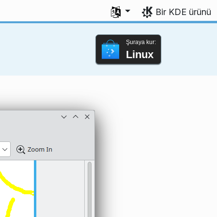
Dili seç
Bir KDE ürünü
Şuraya kur:
Linux