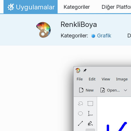
İçeriğe atla
Uygulamalar
Kategoriler
Diğer Platfo
Ana Sayfa
RenkliBoya
Kategoriler:
Grafik
D