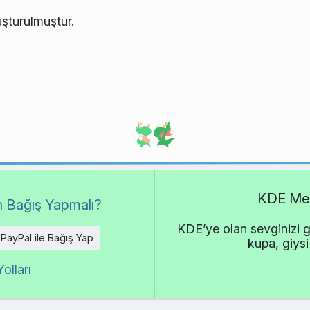
şturulmuştur.
KDE Met
 Bağış Yapmalı?
KDE’ye olan sevginizi g
PayPal ile Bağış Yap
kupa, giysi
olları