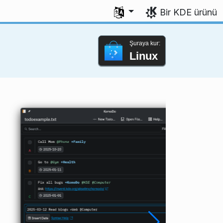
Dili seç
Bir KDE ürünü
Şuraya kur:
Linux