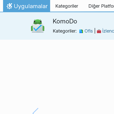
İçeriğe atla
Uygulamalar
Kategoriler
Diğer Platfo
Ana Sayfa
KomoDo
Kategoriler:
Ofis
|
İzlenc