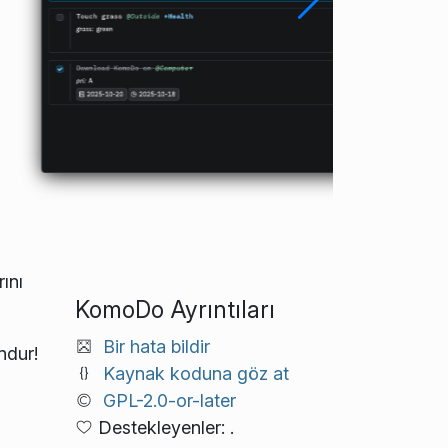
ını
KomoDo Ayrıntıları
Bir hata bildir
ndur!
Kaynak koduna göz at
GPL-2.0-or-later
Destekleyenler: .