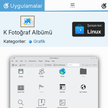
İçeriğe atla
Uygulamalar
Ana Sayfa
Şuraya kur:
Linux
K Fotoğraf Albümü
Kategoriler:
Grafik