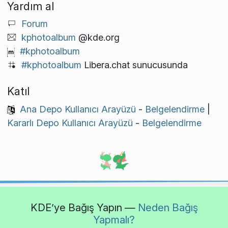
Yardım al
Forum
kphotoalbum
@kde.org
#kphotoalbum
#kphotoalbum
Libera.chat sunucusunda
Katıl
Ana Depo Kullanıcı Arayüzü
-
Belgelendirme
|
Kararlı Depo Kullanıcı Arayüzü
-
Belgelendirme
KDE’ye Bağış Yapın —
Neden Bağış
Yapmalı?