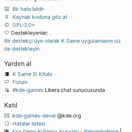
Bir hata bildir
Kaynak koduna göz at
GPL-2.0+
Destekleyenler: .
Bir destekçi üye olarak K Same uygulamasını siz
de destekleyin.
Yardım al
K Same El Kitabı
Forum
#kde-games
Libera.chat sunucusunda
Katıl
kde-games-devel
@kde.org
Hatalar listesi
Ana Depo Kullanıcı Arayüzü
-
Belgelendirme
|