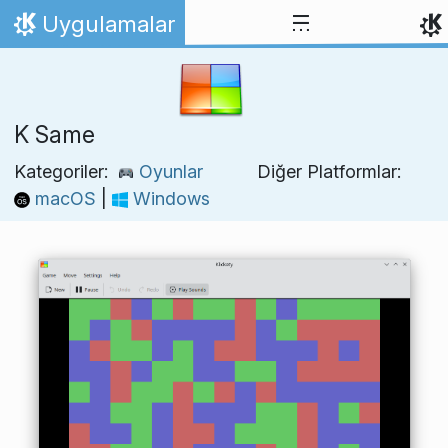
İçeriğe atla
Uygulamalar
Ana Sayfa
K Same
Kategoriler:
Oyunlar
Diğer Platformlar:
macOS
|
Windows