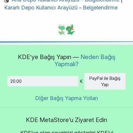
Kararlı Depo Kullanıcı Arayüzü
-
Belgelendirme
KDE’ye Bağış Yapın —
Neden Bağış
Yapmalı?
PayPal ile Bağış
€
Tutar
Yap
Diğer Bağış Yapma Yolları
KDE MetaStore’u Ziyaret Edin
KDE’ye olan sevginizi gösterin! KDE’yi