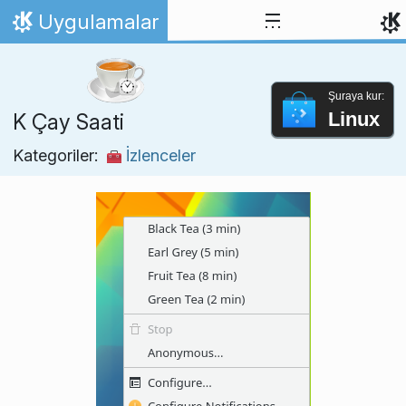
İçeriğe atla
Uygulamalar
Ana Sayfa
Şuraya kur:
Linux
K Çay Saati
Kategoriler:
İzlenceler