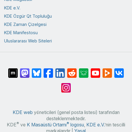
KDE e.V.
KDE Özgür Qt Topluluğu
KDE Zaman Çizelgesi
KDE Manifestosu
Uluslararası Web Siteleri
KDE web
yöneticileri (genel posta listesi) tarafından
desteklenmektedir.
®
®
KDE
ve
K Masaüstü Ortamı
logosu
,
KDE e.V.
’nin tescilli
markalarıdır |
Yasal