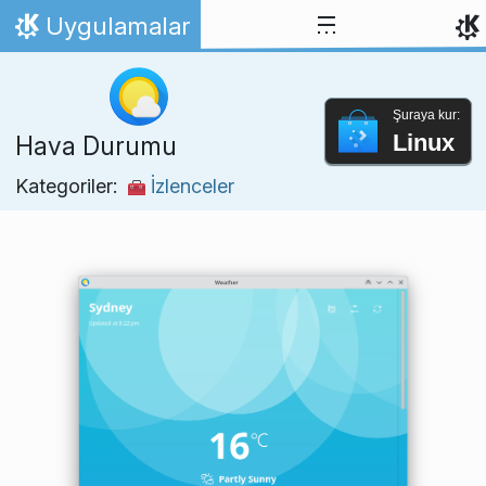
İçeriğe atla
Uygulamalar
Ana Sayfa
Şuraya kur:
Linux
Hava Durumu
Kategoriler:
İzlenceler