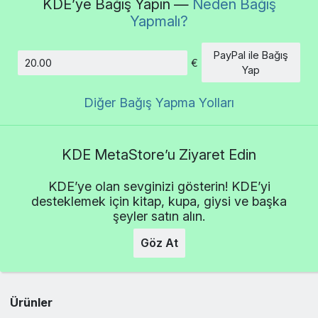
KDE’ye Bağış Yapın —
Neden Bağış
Yapmalı?
PayPal ile Bağış
€
Tutar
Yap
Diğer Bağış Yapma Yolları
KDE MetaStore’u Ziyaret Edin
KDE’ye olan sevginizi gösterin! KDE’yi
desteklemek için kitap, kupa, giysi ve başka
şeyler satın alın.
Göz At
Ürünler