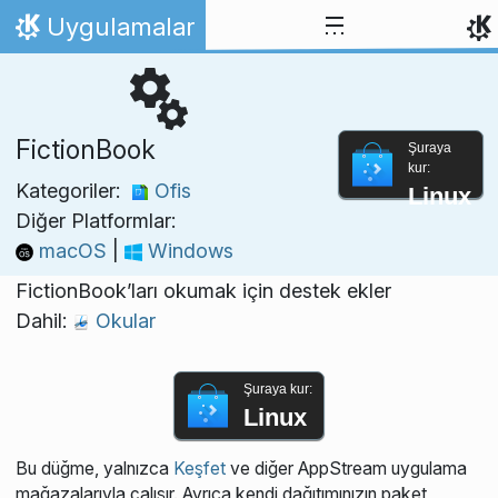
İçeriğe atla
Uygulamalar
Ana Sayfa
FictionBook
Şuraya
kur:
Kategoriler:
Ofis
Linux
Diğer Platformlar:
macOS
|
Windows
FictionBook’ları okumak için destek ekler
Dahil:
Okular
Şuraya kur:
Linux
Bu düğme, yalnızca
Keşfet
ve diğer AppStream uygulama
mağazalarıyla çalışır. Ayrıca kendi dağıtımınızın paket