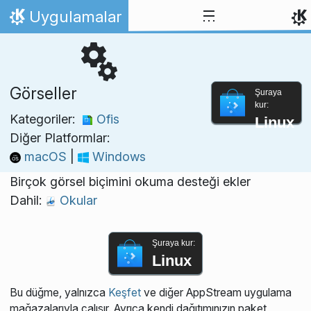
İçeriğe atla
Uygulamalar
Ana Sayfa
Görseller
Şuraya
kur:
Kategoriler:
Ofis
Linux
Diğer Platformlar:
macOS
|
Windows
Birçok görsel biçimini okuma desteği ekler
Dahil:
Okular
Şuraya kur:
Linux
Bu düğme, yalnızca
Keşfet
ve diğer AppStream uygulama
mağazalarıyla çalışır. Ayrıca kendi dağıtımınızın paket