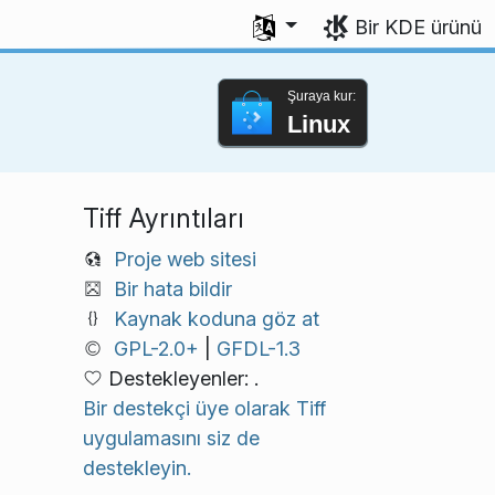
Dili seç
Bir KDE ürünü
Şuraya kur:
Linux
Tiff Ayrıntıları
Proje web sitesi
Bir hata bildir
Kaynak koduna göz at
GPL-2.0+
|
GFDL-1.3
Destekleyenler: .
Bir destekçi üye olarak Tiff
uygulamasını siz de
destekleyin.