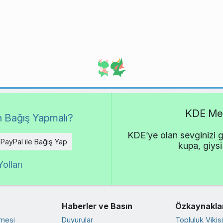
KDE Met
 Bağış Yapmalı?
KDE’ye olan sevginizi g
PayPal ile Bağış Yap
kupa, giysi
olları
Haberler ve Basın
Özkaynakla
rmesi
Duyurular
Topluluk Vikisi