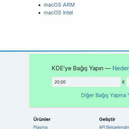
macOS ARM
macOS Intel
KDE’ye Bağış Yapın —
Neden
€
Tutar
Diğer Bağış Yapma Y
Ürünler
Geliştir
Plasma
API Belgelendi