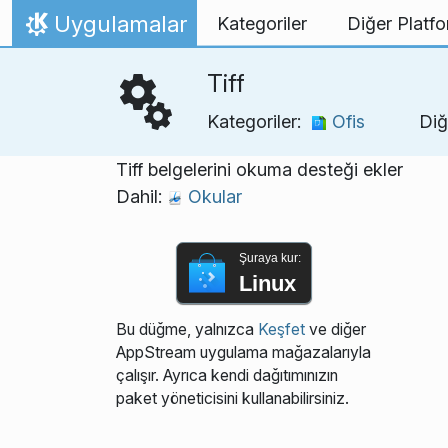
İçeriğe atla
Uygulamalar
Kategoriler
Diğer Platfo
Ana Sayfa
Tiff
Kategoriler:
Ofis
Diğ
Tiff belgelerini okuma desteği ekler
Dahil:
Okular
Şuraya kur:
Linux
Bu düğme, yalnızca
Keşfet
ve diğer
AppStream uygulama mağazalarıyla
çalışır. Ayrıca kendi dağıtımınızın
paket yöneticisini kullanabilirsiniz.