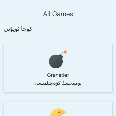
All Games
كوچا ئويۇنى
Granatier
بومبىچىنىڭ كۆپەيتىلمىسى