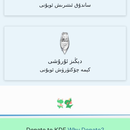
ساندۇق ئىتتىرىش ئويۇنى
دېڭىز ئۇرۇشى
كېمە چۆكتۈرۈش ئويۇنى
Donate to KDE
Why Donate?