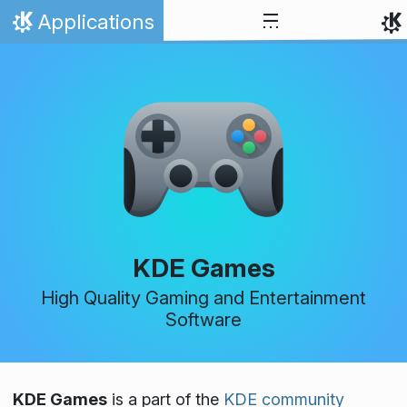
Skip to content
Applications
Home
KDE Games
High Quality Gaming and Entertainment
Software
KDE Games
is a part of the
KDE community