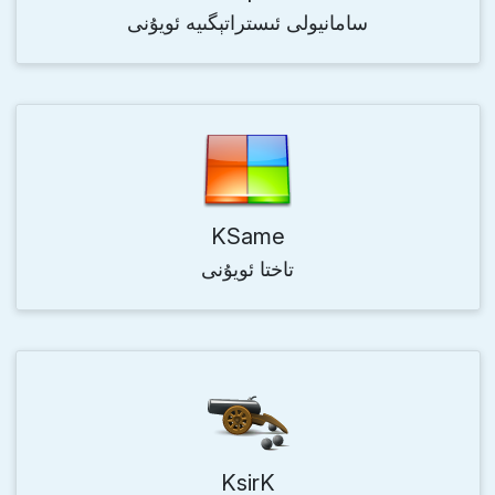
سامانيولى ئىستراتېگىيە ئويۇنى
KSame
تاختا ئويۇنى
KsirK