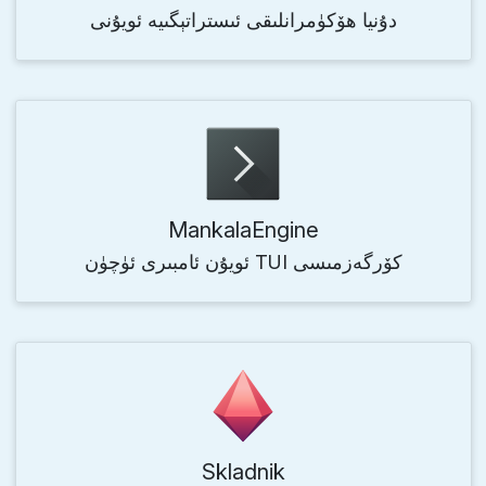
دۇنيا ھۆكۈمرانلىقى ئىستراتېگىيە ئويۇنى
MankalaEngine
ئويۇن ئامبىرى ئۈچۈن TUI كۆرگەزمىسى
Skladnik