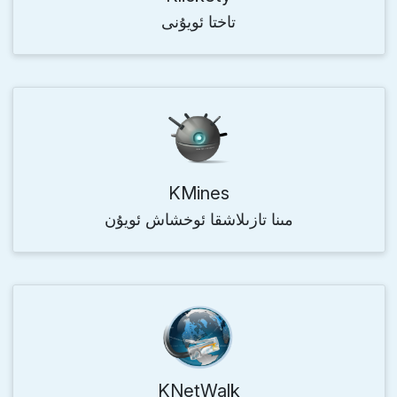
تاختا ئويۇنى
KMines
مىنا تازىلاشقا ئوخشاش ئويۇن
KNetWalk