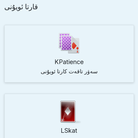
قارتا ئويۇنى
KPatience
سەۋر تاقەت كارتا ئويۇنى
LSkat