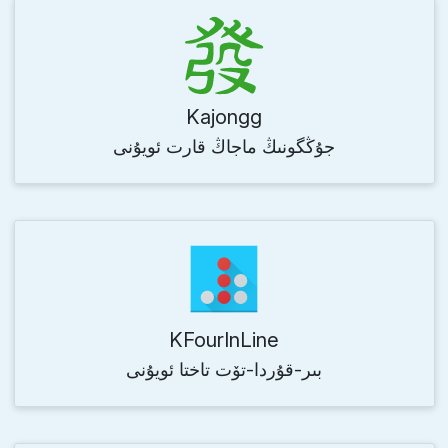
Kajongg
جۇڭگونىڭ ماجاڭ قارت ئويۇنى
KFourInLine
بىر-قۇردا-تۆت تاختا ئويۇنى