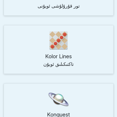
تور قۇرۇلۇشى ئويۇنى
Kolor Lines
تاكتىكىلىق ئويۇن
Konquest