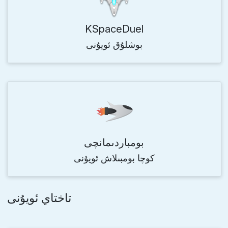
KSpaceDuel
بوشلۇق ئويۇنى
بومباردىمانچى
كوچا بومبىلاش ئويۇنى
تاختاي ئويۇنى