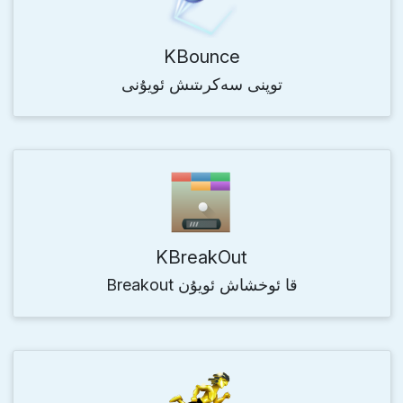
KBounce
توپنى سەكرىتىش ئويۇنى
KBreakOut
Breakout قا ئوخشاش ئويۇن