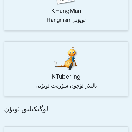
KHangMan
Hangman ئويۇنى
KTuberling
بالىلار ئۈچۈن سۈرەت ئويۇنى
لوگىكىلىق ئويۇن