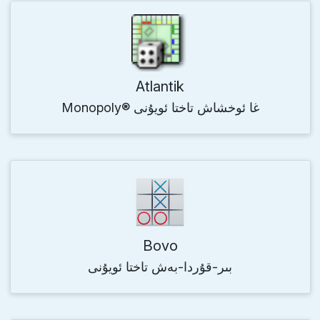
Atlantik
Monopoly® غا ئوخشاش تاختا ئويۇنى
Bovo
بىر-قۇردا-بەش تاختا ئويۇنى