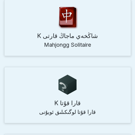
K شاڭخەي ماجاڭ قارتى
Mahjongg Solitaire
K قارا قۇتا
قارا قۇتا لوگىكىلىق ئويۇنى