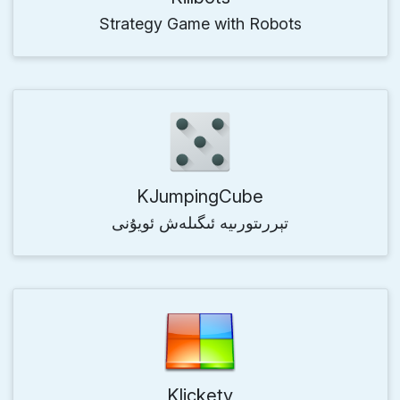
Strategy Game with Robots
KJumpingCube
تېررىتورىيە ئىگىلەش ئويۇنى
Klickety