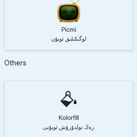
Picmi
لوگىكىلىق ئويۇن
Others
Kolorfill
رەڭ تولدۇرۇش ئويۇنى