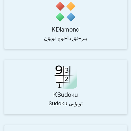
KDiamond
بىر-قۇردا-ئۈچ ئويۇن
KSudoku
Sudoku ئويۇنى