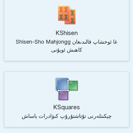
KShisen
Shisen-Sho Mahjongg غا ئوخشاپ قالىدىغان
كاھىش ئويۇنى
KSquares
چېكىتلەرنى تۇتاشتۇرۇپ كىۋادرات ياساش