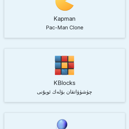
Kapman
Pac-Man Clone
KBlocks
چۈشۈۋاتقان بۆلەك ئويۇنى