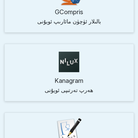
GCompris
بالىلار ئۈچۈن مائارىپ ئويۇنى
Kanagram
ھەرپ تەرتىپى ئويۇنى