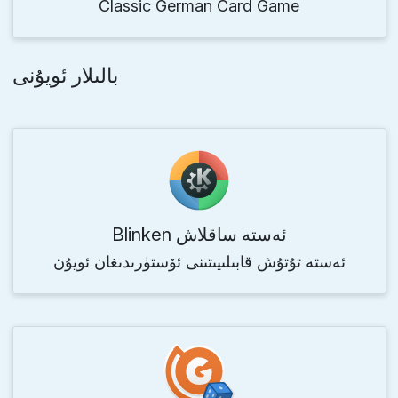
Classic German Card Game
بالىلار ئويۇنى
Blinken ئەستە ساقلاش
ئەستە تۇتۇش قابىلىيىتىنى ئۆستۈرىدىغان ئويۇن