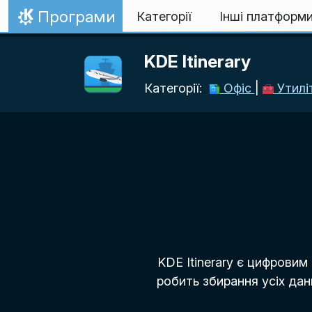
Перейти до вмісту
Програми
Категорії
Інші платформ
Домівка
KDE Itinerary
Категорії:
Офіс
|
Утилі
KDE Itinerary є цифровим
робить збирання усіх дан