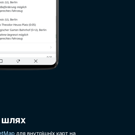
 шлях
etMap
для внутрішніх карт на