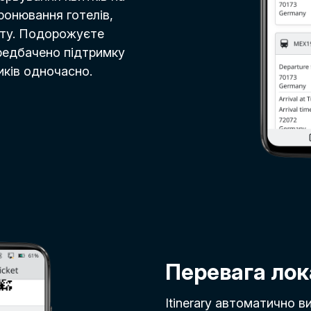
бронювання готелів,
рту. Подорожуєте
ередбачено підтримку
иків одночасно.
Перевага лок
Itinerary автоматично 