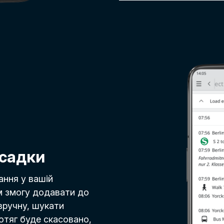
есадки
ння у вашій
ам змогу додавати до
вручну, шукати
отяг буде скасовано,