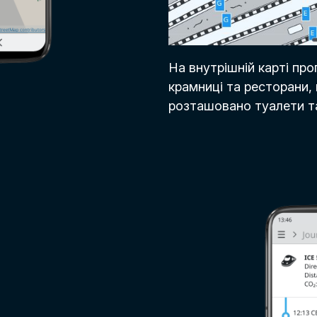
На внутрішній карті про
крамниці та ресторани, 
розташовано туалети та