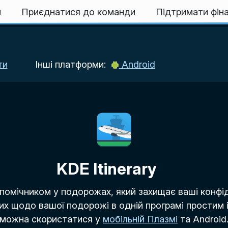
и
Приєднатися до команди
Підтримати фін
ти
Інші платформи:
Android
KDE Itinerary
 помічником у подорожах, який захищає ваші конфід
их щодо вашої подорожі в одній програмі простим і 
можна скористатися у
мобільній Плазмі
та Android