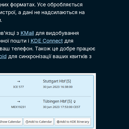
ідних форматах. Усе обробляється
истрої, а дані не надсилаються на
.
в'язці з
KMail
для видобування
нної пошти і
KDE Connect
для
 ваш телефон. Також це добре працює
oid
для синхронізації ваших квитків з