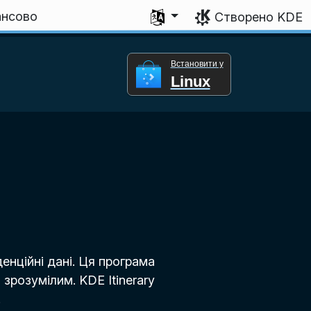
Виберіть мову
ансово
Створено KDE
Встановити у
Linux
енційні дані. Ця програма
зрозумілим. KDE Itinerary
.