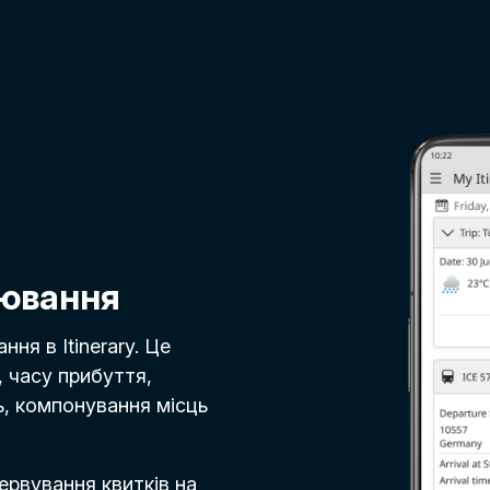
нювання
ня в Itinerary. Це
, часу прибуття,
, компонування місць
ервування квитків на