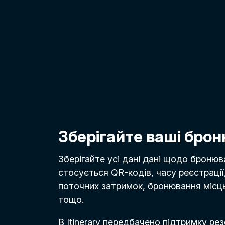
Зберігайте ваші бро
Зберігайте усі дані дані щодо бронюван
стосується QR-кодів, часу реєстрації
поточних затримок, бронювання місць
тощо.
В Itinerary передбачено підтримку рез