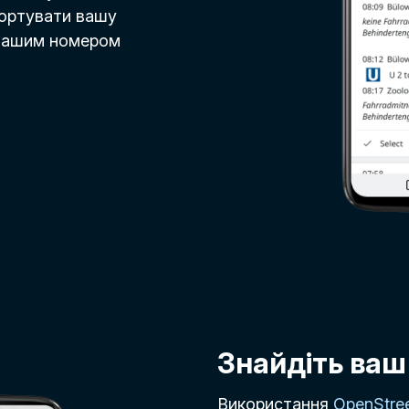
портувати вашу
 вашим номером
Знайдіть ваш
Використання
OpenStre