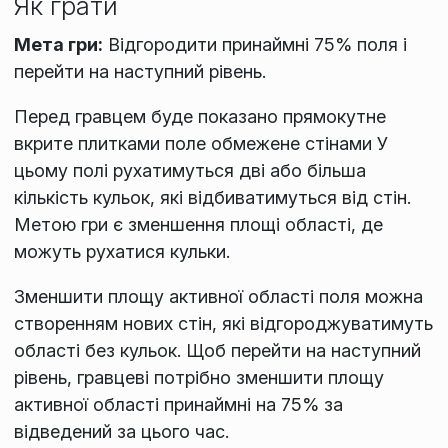
Як грати
Мета гри:
Відгородити принаймні 75% поля і
перейти на наступний рівень.
Перед гравцем буде показано прямокутне
вкрите плитками поле обмежене стінами У
цьому полі рухатимуться дві або більша
кількість кульок, які відбиватимуться від стін.
Метою гри є зменшення площі області, де
можуть рухатися кульки.
Зменшити площу активної області поля можна
створенням нових стін, які відгороджуватимуть
області без кульок. Щоб перейти на наступний
рівень, гравцеві потрібно зменшити площу
активної області принаймні на 75% за
відведений за цього час.