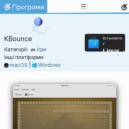
Перейти до вмісту
Програми
Домівка
KBounce
Встановити
у
Категорії:
Ігри
Linux
Інші платформи:
macOS
|
Windows