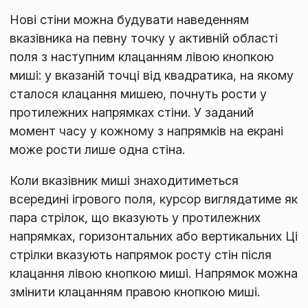
Нові стіни можна будувати наведенням
вказівника на певну точку у активній області
поля з наступним клацанням лівою кнопкою
миші: у вказаній точці від квадратика, на якому
сталося клацання мишею, почнуть рости у
протилежних напрямках стіни. У заданий
момент часу у кожному з напрямків на екрані
може рости лише одна стіна.
Коли вказівник миші знаходитиметься
всередині ігрового поля, курсор виглядатиме як
пара стрілок, що вказують у протилежних
напрямках, горизонтальних або вертикальних Ці
стрілки вказують напрямок росту стін після
клацання лівою кнопкою миші. Напрямок можна
змінити клацанням правою кнопкою миші.