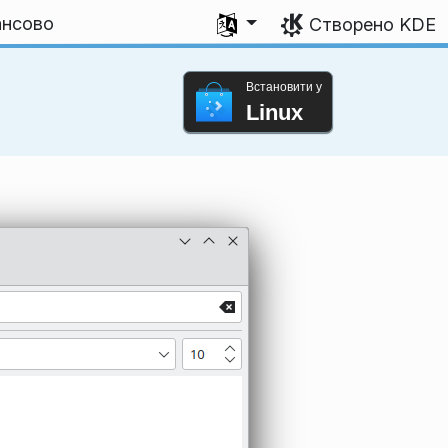
Виберіть мову
ансово
Створено KDE
Встановити у
Linux