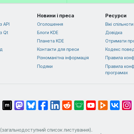
Новини і преса
Ресурси
з API
Оголошення
Вікі спільноти
з Qt
Блоги KDE
Довідка
Планета KDE
Отримати пр
од
Контакти для преси
Кодекс повед
Різноманітна інформація
Правила конф
Подяки
Правила конф
програмах
(загальнодоступний список листування).