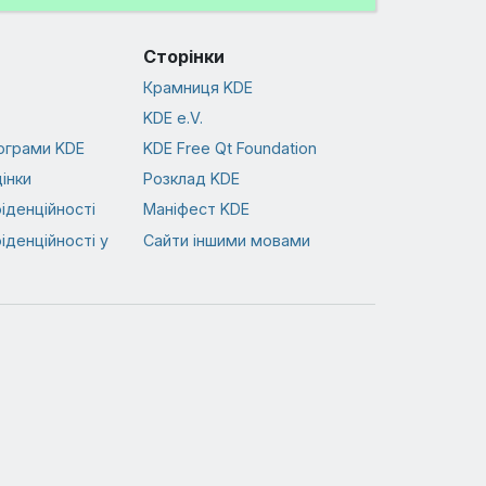
Сторінки
Крамниця KDE
KDE e.V.
ограми KDE
KDE Free Qt Foundation
інки
Розклад KDE
іденційності
Маніфест KDE
іденційності у
Сайти іншими мовами