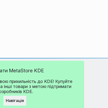
дати MetaStore KDE
ою прихильність до KDE! Купуйте
та інші товари з метою підтримати
озробників KDE.
Навігація