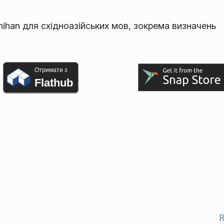
Unihan для східноазійських мов, зокрема визначень
Отримати з
Flathub