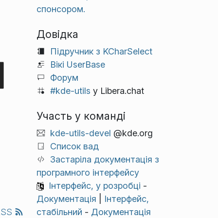
спонсором.
Довідка
Підручник з KCharSelect
Вікі UserBase
Форум
#kde-utils
у Libera.chat
Участь у команді
kde-utils-devel
@kde.org
Список вад
Застаріла документація з
програмного інтерфейсу
Інтерфейс, у розробці
-
Документація
|
Інтерфейс,
стабільний
-
Документація
RSS