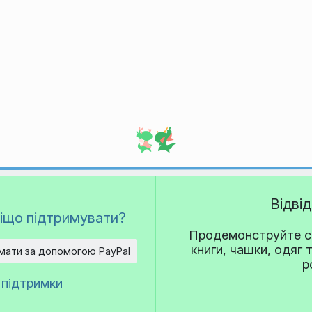
Відві
іщо підтримувати?
Продемонструйте св
книги, чашки, одяг 
мати за допомогою PayPal
р
 підтримки