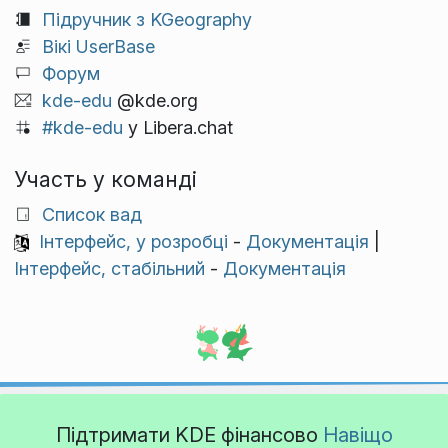
Підручник з KGeography
Вікі UserBase
Форум
kde-edu
@kde.org
#kde-edu
у Libera.chat
Участь у команді
Список вад
Інтерфейс, у розробці
-
Документація
|
Інтерфейс, стабільний
-
Документація
Підтримати KDE фінансово
Навіщо