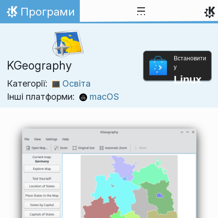
Перейти до вмісту
Програми
Домівка
Встановити
KGeography
у
Linux
Категорії:
Освіта
Інші платформи:
macOS