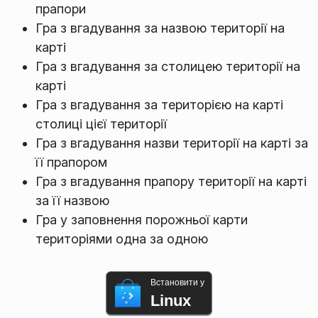
прапори
Гра з вгадування за назвою території на
карті
Гра з вгадування за столицею території на
карті
Гра з вгадування за територією на карті
столиці цієї території
Гра з вгадування назви території на карті за
її прапором
Гра з вгадування прапору території на карті
за її назвою
Гра у заповнення порожньої карти
територіями одна за одною
Встановити у
Linux