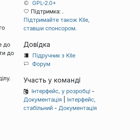
GPL-2.0+
Підтримка: .
Підтримайте також Kile,
го
ставши спонсором.
Довідка
е до
ти до
Підручник з Kile
Форум
ілу.
Участь у команді
Інтерфейс, у розробці
-
Документація
|
Інтерфейс,
стабільний
-
Документація