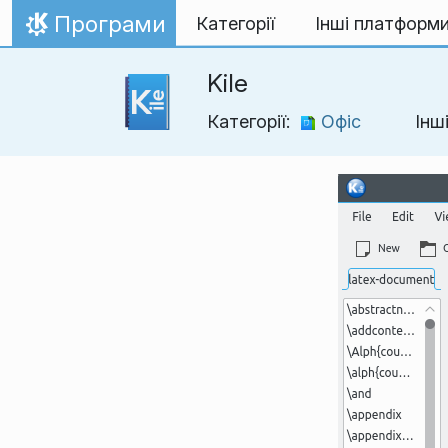
Перейти до вмісту
Програми
Категорії
Інші платформ
Домівка
Kile
Категорії:
Офіс
Інш