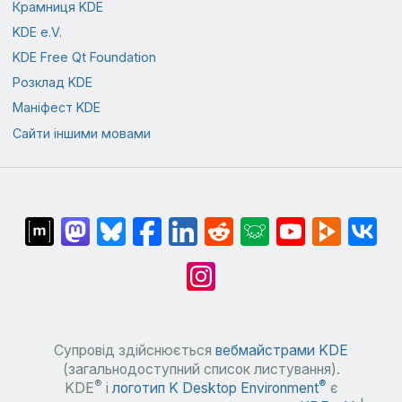
Крамниця KDE
KDE e.V.
KDE Free Qt Foundation
Розклад KDE
Маніфест KDE
Сайти іншими мовами
Супровід здійснюється
вебмайстрами KDE
(загальнодоступний список листування).
®
®
KDE
і
логотип K Desktop Environment
є