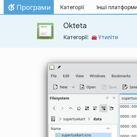
Перейти до вмісту
Програми
Категорії
Інші платформ
Домівка
Okteta
Категорії:
Утиліти