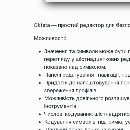
Okteta — простий редактор для безпо
Можливості:
Значення та символи може бути п
перегляду у шістнадцяткових реда
показано над символом.
Панелі редагування і навігації, по
Придатні до налаштовування пане
збереження профілів.
Можливість довільного розташува
інструментів.
Числові кодування: шістнадцятков
Кодування символів: підтримка ус
Швидкий показ даних на екрані.