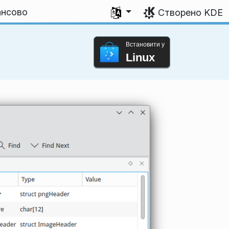
Виберіть мову
ансово
Створено KDE
Встановити у
Linux