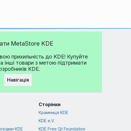
дати MetaStore KDE
ою прихильність до KDE! Купуйте
та інші товари з метою підтримати
озробників KDE.
Навігація
Сторінки
Крамниця KDE
KDE e.V.
ограми KDE
KDE Free Qt Foundation