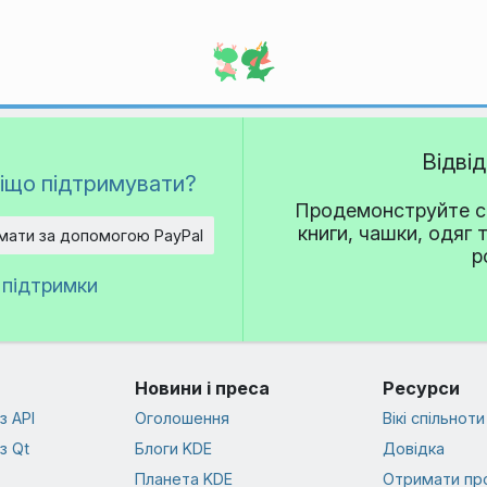
Відві
іщо підтримувати?
Продемонструйте св
книги, чашки, одяг 
мати за допомогою PayPal
р
 підтримки
Новини і преса
Ресурси
з API
Оголошення
Вікі спільноти
з Qt
Блоги KDE
Довідка
Планета KDE
Отримати пр