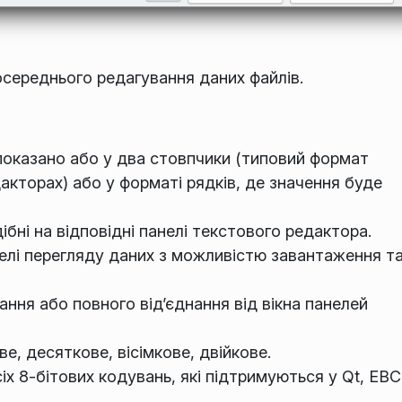
середнього редагування даних файлів.
оказано або у два стовпчики (типовий формат
кторах) або у форматі рядків, де значення буде
дібні на відповідні панелі текстового редактора.
лі перегляду даних з можливістю завантаження т
ння або повного від’єднання від вікна панелей
е, десяткове, вісімкове, двійкове.
іх 8-бітових кодувань, які підтримуються у Qt, EBC