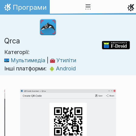
Перейти до вмісту
Програми
Домівка
Qrca
Категорії:
Мультимедіа
|
Утиліти
Інші платформи:
Android