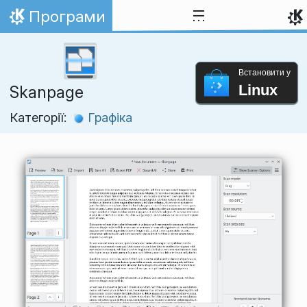
Перейти до вмісту
Програми
Домівка
Встановити у
Linux
Skanpage
Категорії:
Графіка