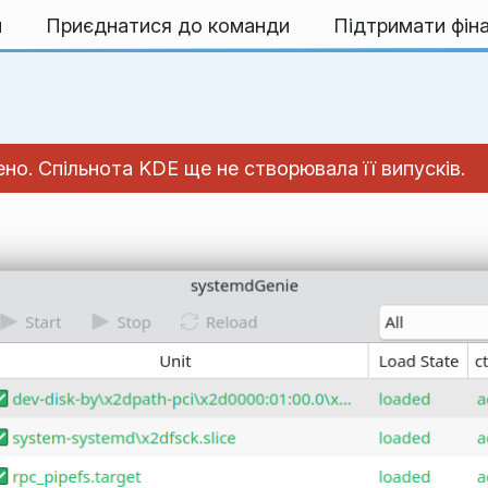
и
Приєднатися до команди
Підтримати фін
но. Спільнота KDE ще не створювала її випусків.