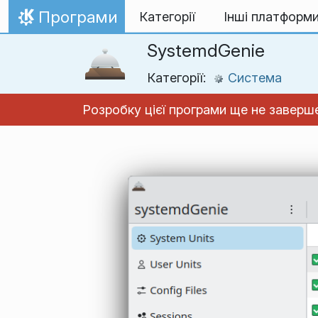
Перейти до вмісту
Програми
Категорії
Інші платформ
Домівка
SystemdGenie
Категорії:
Система
Розробку цієї програми ще не заверше