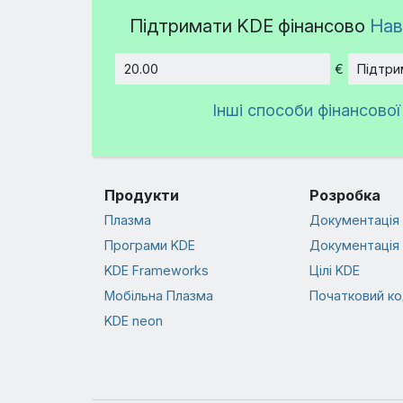
Підтримати KDE фінансово
Нав
€
Підтри
Сума
Інші способи фінансової
Продукти
Розробка
Плазма
Документація 
Програми KDE
Документація 
KDE Frameworks
Цілі KDE
Мобільна Плазма
Початковий к
KDE neon