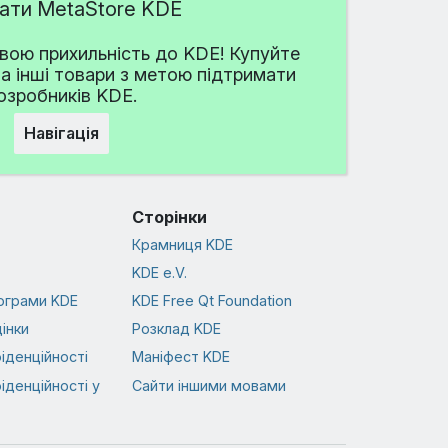
дати MetaStore KDE
ою прихильність до KDE! Купуйте
та інші товари з метою підтримати
озробників KDE.
Навігація
Сторінки
Крамниця KDE
KDE e.V.
ограми KDE
KDE Free Qt Foundation
інки
Розклад KDE
іденційності
Маніфест KDE
іденційності у
Сайти іншими мовами