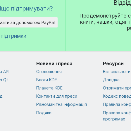
Відві
іщо підтримувати?
Продемонструйте св
книги, чашки, одяг 
мати за допомогою PayPal
р
 підтримки
Новини і преса
Ресурси
з API
Оголошення
Вікі спільноти
з Qt
Блоги KDE
Довідка
Планета KDE
Отримати пр
од
Контакти для преси
Кодекс повед
Різноманітна інформація
Правила конф
Подяки
Правила конф
програмах