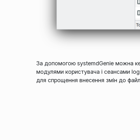
За допомогою systemdGenie можна ке
модулями користувача і сеансами log
для спрощення внесення змін до файлі