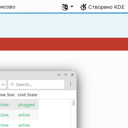
Виберіть мову
ансово
Створено KDE