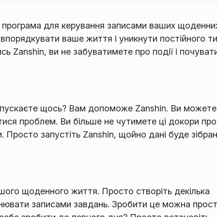
а програма для керування записами ваших щоденни
 впорядкувати ваше життя і уникнути постійного т
сь Zanshin, ви не забуватимете про події і почува
пускаєте щось? Вам допоможе Zanshin. Ви можете
тися проблем. Ви більше не чутимете ці докори про
 Просто запустіть Zanshin, щойно дані буде зібра
шого щоденного життя. Просто створіть декілька
повнювати записами завдань. Зробити це можна прос