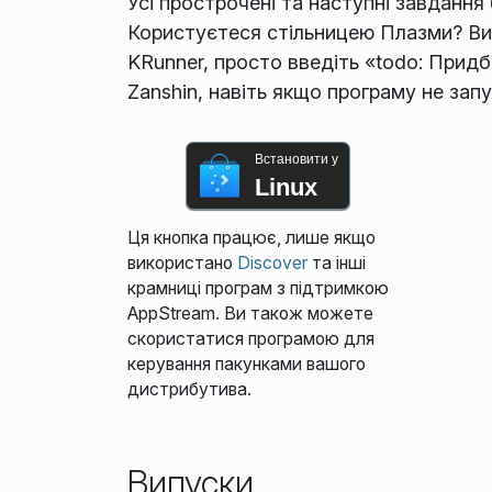
Усі прострочені та наступні завдання 
Користуєтеся стільницею Плазми? В
KRunner, просто введіть «todo: Придба
Zanshin, навіть якщо програму не зап
Встановити у
Linux
Ця кнопка працює, лише якщо
використано
Discover
та інші
крамниці програм з підтримкою
AppStream. Ви також можете
скористатися програмою для
керування пакунками вашого
дистрибутива.
Випуски