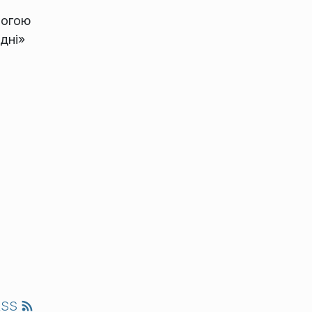
могою
дні»
RSS