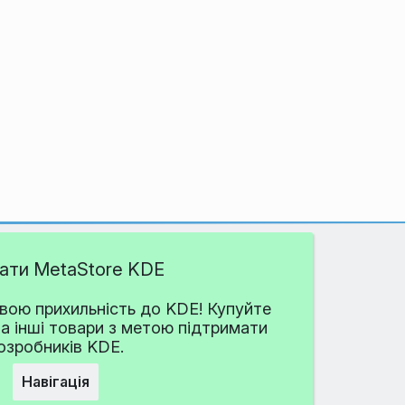
дати MetaStore KDE
ою прихильність до KDE! Купуйте
та інші товари з метою підтримати
озробників KDE.
Навігація