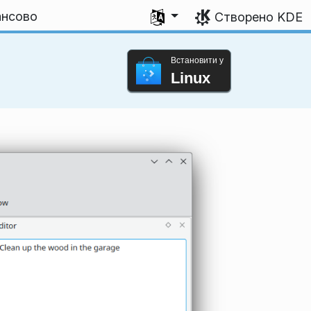
Виберіть мову
ансово
Створено KDE
Встановити у
Linux