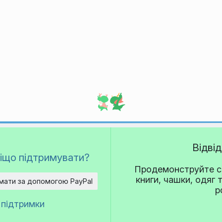
Відві
іщо підтримувати?
Продемонструйте св
книги, чашки, одяг 
мати за допомогою PayPal
р
 підтримки