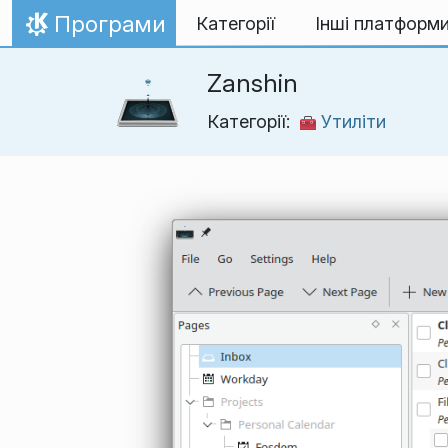
Перейти до вмісту
Програми
Категорії
Інші платформ
Домівка
Zanshin
Категорії:
Утиліти