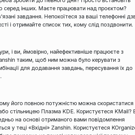
реба зробити до певного дня? Просто встановіть
но серед інших. Маєте працювати над проєктом?
'язані завдання. Непокоїтеся за ваші телефонні дз
ті і отримайте список тих, кому слід поздвонити.
ри, і ви, ймовірно, найефективніше працюєте з
anshin таким, щоб ним можна було керувати з
мбінації для додавання завдань, пересування їх до
.
 Тому його повною потужністю можна скористатися 
або стільницею Плазма KDE. Користуєтеся KMail? 
дньо на основі отриманого вами повідомлення
ться у теці «Вхідні» Zanshin. Користуєтеся KOrganiz