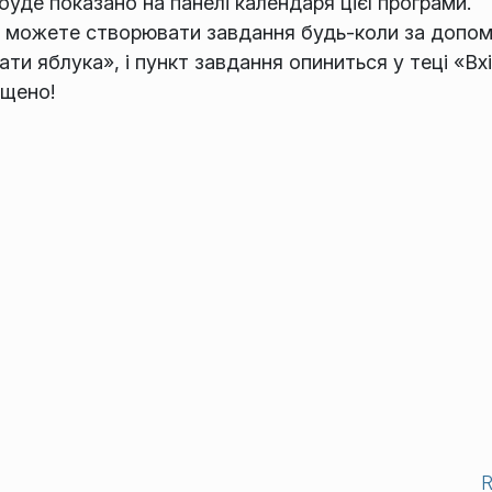
буде показано на панелі календаря цієї програми.
и можете створювати завдання будь-коли за допо
ти яблука», і пункт завдання опиниться у теці «Вхі
ущено!