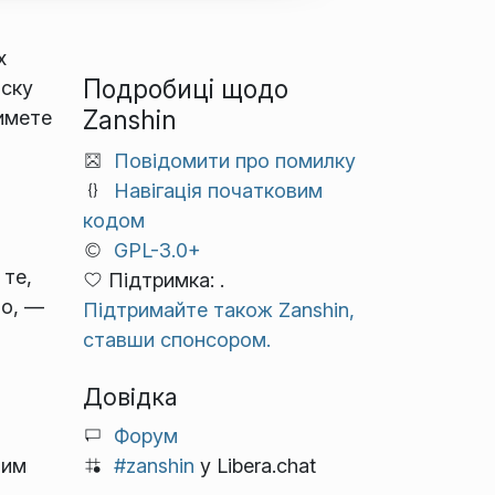
х
Подробиці щодо
иску
Zanshin
тимете
Повідомити про помилку
Навігація початковим
кодом
GPL-3.0+
 те,
Підтримка: .
но, —
Підтримайте також Zanshin,
ставши спонсором.
Довідка
Форум
#zanshin
у Libera.chat
тим