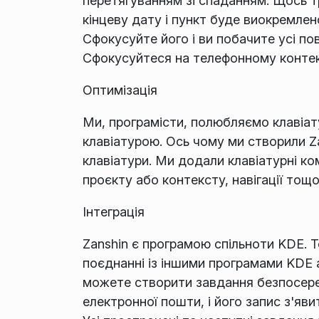
перетягуванням зі спаданням. Щось т
кінцеву дату і пункт буде виокремле
Сфокусуйте його і ви побачите усі пов
Сфокусуйтеся на телефонному контекс
Оптимізація
Ми, програмісти, полюбляємо клавіату
клавіатурою. Ось чому ми створили Z
клавіатури. Ми додали клавіатурні ко
проєкту або контексту, навігації тощо
Інтеграція
Zanshin є програмою спільноти KDE.
поєднанні із іншими програмами KDE 
можете створити завдання безпосере
електронної пошти, і його запис з'яви