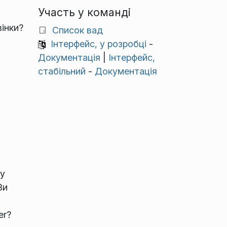
Участь у команді
вінки?
Список вад
Інтерфейс, у розробці
-
Документація
|
Інтерфейс,
стабільний
-
Документація
у
Ви
er?