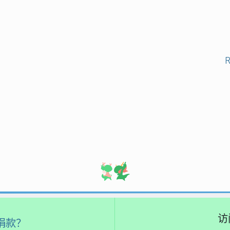
访
捐款？