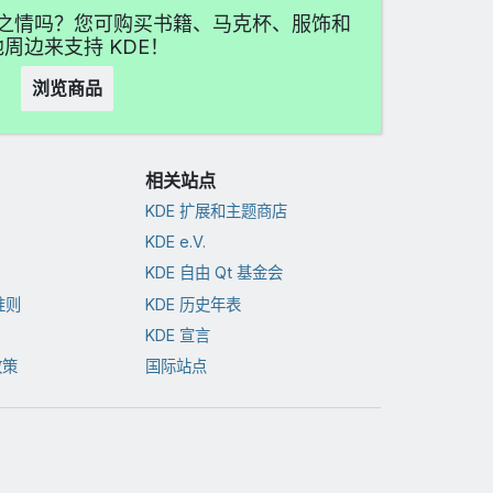
喜爱之情吗？您可购买书籍、马克杯、服饰和
周边来支持 KDE！
浏览商品
相关站点
KDE 扩展和主题商店
KDE e.V.
KDE 自由 Qt 基金会
准则
KDE 历史年表
KDE 宣言
政策
国际站点